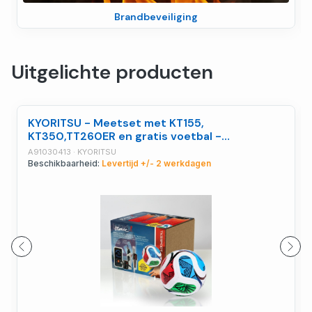
Brandbeveiliging
Uitgelichte producten
KYORITSU - Meetset met KT155,
KT350,TT260ER en gratis voetbal -
A91030413
A91030413 · KYORITSU
Beschikbaarheid:
Levertijd +/- 2 werkdagen