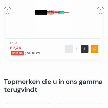
€ 3,25
€ 2,44
(incl. BTW)
KORTING
Topmerken die u in ons gamma
terugvindt