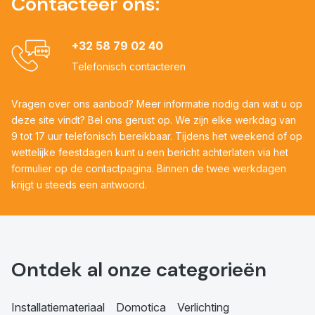
Contacteer ons:
+32 58 79 02 40
Telefonisch contacteren
Vragen over ons aanbod? Meer informatie nodig dan wat u op
deze site vindt? Bel ons gerust op. We zijn elke werkdag van
9 tot 17 uur telefonisch bereikbaar. Tijdens het weekend of op
wettelijke feestdagen kunt u een bericht achterlaten via het
formulier op de contactpagina. Binnen de twee werkdagen
krijgt u steeds een antwoord.
Ontdek al onze categorieën
Installatiemateriaal
Domotica
Verlichting