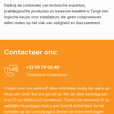
Dankzij de combinatie van technische expertise,
praktijkgerichte producten en bewezen kwaliteit is Tangit een
logische keuze voor installateurs die geen compromissen
willen sluiten op het vlak van veiligheid en duurzaamheid.
Contacteer ons:
+32 58 79 02 40
Telefonisch contacteren
Vragen over ons aanbod? Meer informatie nodig dan wat u op
deze site vindt? Bel ons gerust op. We zijn elke werkdag van
9 tot 17 uur telefonisch bereikbaar. Tijdens het weekend of op
wettelijke feestdagen kunt u een bericht achterlaten via het
formulier op de contactpagina. Binnen de twee werkdagen