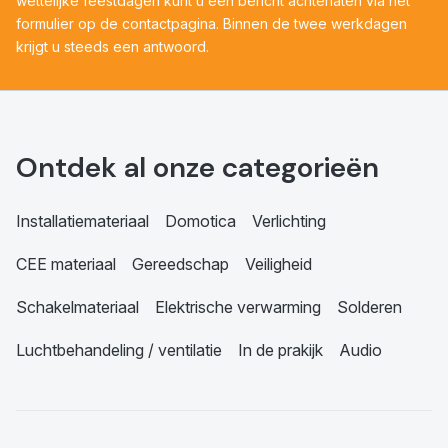
wettelijke feestdagen kunt u een bericht achterlaten via het
formulier op de contactpagina. Binnen de twee werkdagen
krijgt u steeds een antwoord.
Ontdek al onze categorieën
Installatiemateriaal
Domotica
Verlichting
CEE materiaal
Gereedschap
Veiligheid
Schakelmateriaal
Elektrische verwarming
Solderen
Luchtbehandeling / ventilatie
In de prakijk
Audio