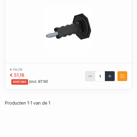
€ 76,79
€ 51,18
(incl. BTW)
KORTING
Producten 1-1 van de 1