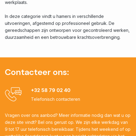
werkplaats.
In deze categorie vindt u hamers in verschillende
uitvoeringen, afgestemd op professioneel gebruik. De
gereedschappen zijn ontworpen voor gecontroleerd werken,
duurzaamheid en een betrouwbare krachtsoverbrenging.
Contacteer ons:
+32 58 79 02 40
Telefonisch contacteren
Vragen over ons aanbod? Meer informatie nodig dan wat u op
deze site vindt? Bel ons gerust op. We zijn elke werkdag van
9 tot 17 uur telefonisch bereikbaar. Tijdens het weekend of op