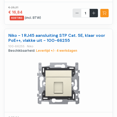
€ 26,31
€ 16,84
(incl. BTW)
KORTING
Niko - 1 RJ45 aansluiting STP Cat. 5E, klaar voor
PoE++, vlakke uit - 100-66255
100-66255 · Niko
Beschikbaarheid:
Levertijd +/- 4 werkdagen