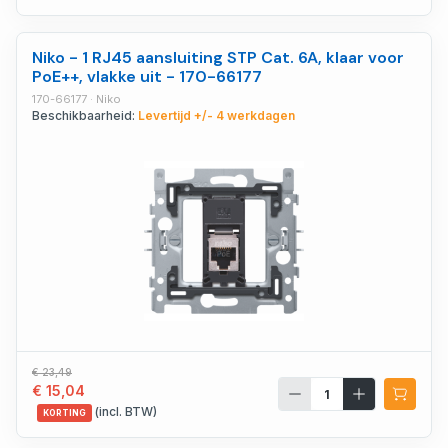
Niko - 1 RJ45 aansluiting STP Cat. 6A, klaar voor
PoE++, vlakke uit - 170-66177
170-66177 · Niko
Beschikbaarheid:
Levertijd +/- 4 werkdagen
€ 23,49
€ 15,04
(incl. BTW)
KORTING