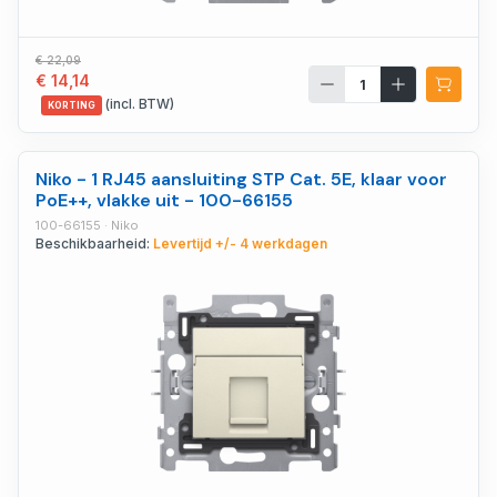
€ 22,09
€ 14,14
(incl. BTW)
KORTING
Niko - 1 RJ45 aansluiting STP Cat. 5E, klaar voor
PoE++, vlakke uit - 100-66155
100-66155 · Niko
Beschikbaarheid:
Levertijd +/- 4 werkdagen