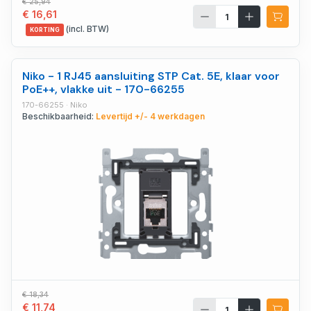
€ 25,94
€ 16,61
(incl. BTW)
KORTING
Niko - 1 RJ45 aansluiting STP Cat. 5E, klaar voor
PoE++, vlakke uit - 170-66255
170-66255 · Niko
Beschikbaarheid:
Levertijd +/- 4 werkdagen
€ 18,34
€ 11,74