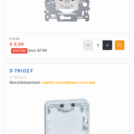
€ 8,60
€ 4,99
(incl. BTW)
KORTING
D 791.02 F
D 791.02 F
Beschikbaarheid:
Laatste beschikbare voorraad