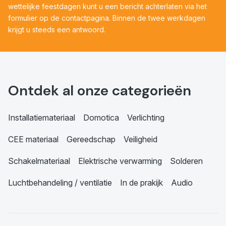
wettelijke feestdagen kunt u een bericht achterlaten via het
formulier op de contactpagina. Binnen de twee werkdagen
krijgt u steeds een antwoord.
Ontdek al onze categorieën
Installatiemateriaal
Domotica
Verlichting
CEE materiaal
Gereedschap
Veiligheid
Schakelmateriaal
Elektrische verwarming
Solderen
Luchtbehandeling / ventilatie
In de prakijk
Audio