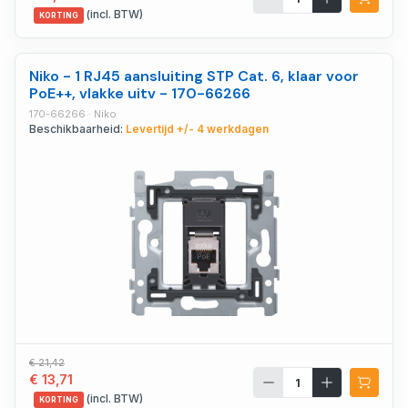
(incl. BTW)
KORTING
Niko - 1 RJ45 aansluiting STP Cat. 6, klaar voor
PoE++, vlakke uitv - 170-66266
170-66266 · Niko
Beschikbaarheid:
Levertijd +/- 4 werkdagen
€ 21,42
€ 13,71
(incl. BTW)
KORTING