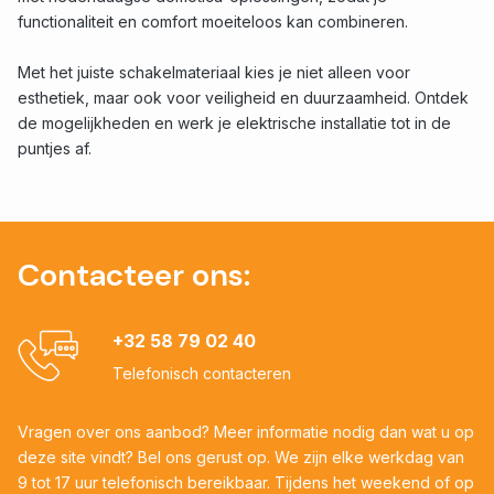
functionaliteit en comfort moeiteloos kan combineren.
Met het juiste schakelmateriaal kies je niet alleen voor
esthetiek, maar ook voor veiligheid en duurzaamheid. Ontdek
de mogelijkheden en werk je elektrische installatie tot in de
puntjes af.
Contacteer ons:
+32 58 79 02 40
Telefonisch contacteren
Vragen over ons aanbod? Meer informatie nodig dan wat u op
deze site vindt? Bel ons gerust op. We zijn elke werkdag van
9 tot 17 uur telefonisch bereikbaar. Tijdens het weekend of op