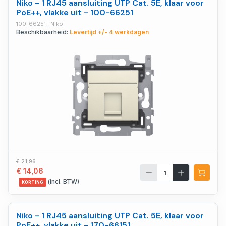
Niko - 1 RJ45 aansluiting UTP Cat. 5E, klaar voor
PoE++, vlakke uit - 100-66251
100-66251 · Niko
Beschikbaarheid:
Levertijd +/- 4 werkdagen
€ 21,96
€ 14,06
(incl. BTW)
KORTING
Niko - 1 RJ45 aansluiting UTP Cat. 5E, klaar voor
PoE++, vlakke uit - 170-66151