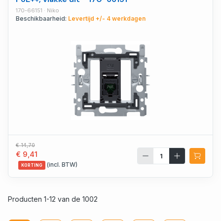
170-66151 · Niko
Beschikbaarheid:
Levertijd +/- 4 werkdagen
€ 14,70
€ 9,41
(incl. BTW)
KORTING
Producten 1-12 van de 1002