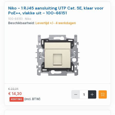
Niko - 1 RJ45 aansluiting UTP Cat. 5E, klaar voor
PoE++, vlakke uit - 100-66151
100-66151 · Niko
Beschikbaarheid:
Levertijd +/- 4 werkdagen
€ 22,34
€ 14,30
(incl. BTW)
KORTING