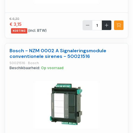
€ 6,30
€ 3,15
(incl. BTW)
KORTING
Bosch - NZM 0002 A Signaleringsmodule
conventionele sirenes - 50021516
50021516 · Bosch
Beschikbaarheid:
Op voorraad