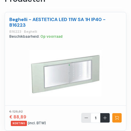
Beghelli - AESTETICA LED 11W SA 1H IP40 -
B16223
B16223 · Beghelli
Beschikbaarheid:
Op voorraad
€ 126,92
€ 88,89
(incl. BTW)
KORTING