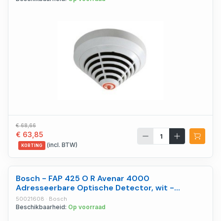
€ 68,66
€ 63,85
(incl. BTW)
KORTING
Bosch - FAP 425 O R Avenar 4000
Adresseerbare Optische Detector, wit -
50021608
50021608 · Bosch
Beschikbaarheid:
Op voorraad