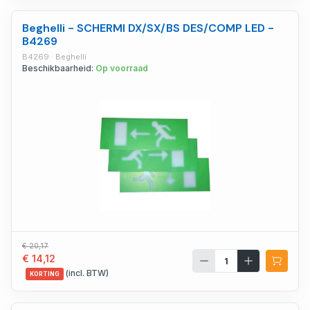
Beghelli - SCHERMI DX/SX/BS DES/COMP LED -
B4269
B4269 · Beghelli
Beschikbaarheid:
Op voorraad
€ 20,17
€ 14,12
(incl. BTW)
KORTING