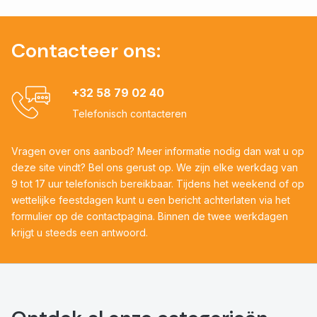
Contacteer ons:
+32 58 79 02 40
Telefonisch contacteren
Vragen over ons aanbod? Meer informatie nodig dan wat u op
deze site vindt? Bel ons gerust op. We zijn elke werkdag van
9 tot 17 uur telefonisch bereikbaar. Tijdens het weekend of op
wettelijke feestdagen kunt u een bericht achterlaten via het
formulier op de contactpagina. Binnen de twee werkdagen
krijgt u steeds een antwoord.