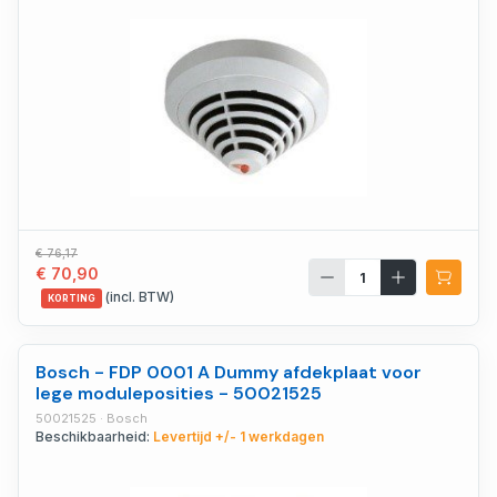
€ 76,17
€ 70,90
(incl. BTW)
KORTING
Bosch - FDP 0001 A Dummy afdekplaat voor
lege moduleposities - 50021525
50021525 · Bosch
Beschikbaarheid:
Levertijd +/- 1 werkdagen