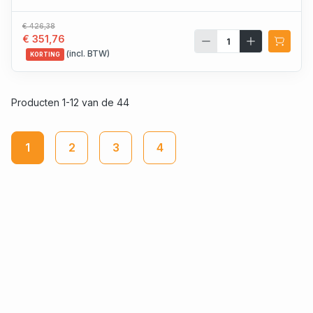
€ 426,38
€ 351,76
(incl. BTW)
KORTING
Producten 1-12 van de 44
1
2
3
4