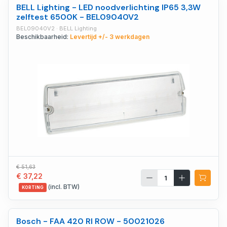
BELL Lighting - LED noodverlichting IP65 3,3W
zelftest 6500K - BEL09040V2
BEL09040V2 · BELL Lighting
Beschikbaarheid:
Levertijd +/- 3 werkdagen
€ 51,63
€ 37,22
(incl. BTW)
KORTING
Bosch - FAA 420 RI ROW - 50021026