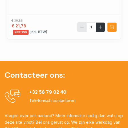
€ 30,86
€ 21,78
(incl. BTW)
KORTING
Contacteer ons:
+32 58 79 02 40
Telefonisch contacteren
Vragen over ons aanbod? Meer informatie nodig dan wat u op
deze site vindt? Bel ons gerust op. We zijn elke werkdag van