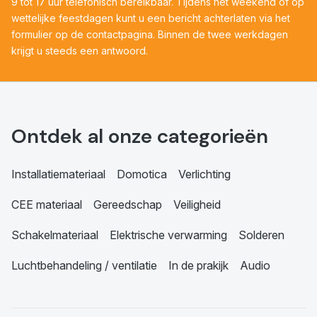
9 tot 17 uur telefonisch bereikbaar. Tijdens het weekend of op
wettelijke feestdagen kunt u een bericht achterlaten via het
formulier op de contactpagina. Binnen de twee werkdagen
krijgt u steeds een antwoord.
Ontdek al onze categorieën
Installatiemateriaal
Domotica
Verlichting
CEE materiaal
Gereedschap
Veiligheid
Schakelmateriaal
Elektrische verwarming
Solderen
Luchtbehandeling / ventilatie
In de prakijk
Audio