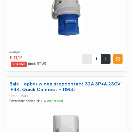
€ 18,61
€ 11,17
(incl. BTW)
KORTING
Bals - opbouw cee stopcontact 32A 3P+A 230V
IP44, Quick Connect - 11955
11955 · Bals
Beschikbaarheid:
Op voorraad