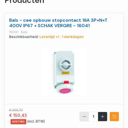
Producten
Bals - cee opbouw stopcontact 16A 3P+N+T
400V IP67 + SCHAK VERGRE - 16041
16041 · Bals
Beschikbaarheid:
Levertijd +/- 1 werkdagen
€ 250,72
€ 150,43
(incl. BTW)
KORTING