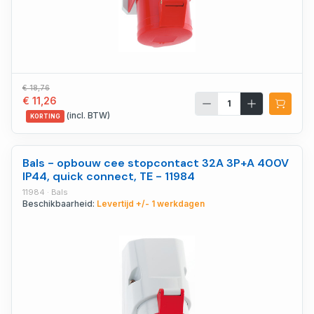
€ 18,76
€ 11,26
(incl. BTW)
KORTING
Bals - opbouw cee stopcontact 32A 3P+A 400V
IP44, quick connect, TE - 11984
11984 · Bals
Beschikbaarheid:
Levertijd +/- 1 werkdagen