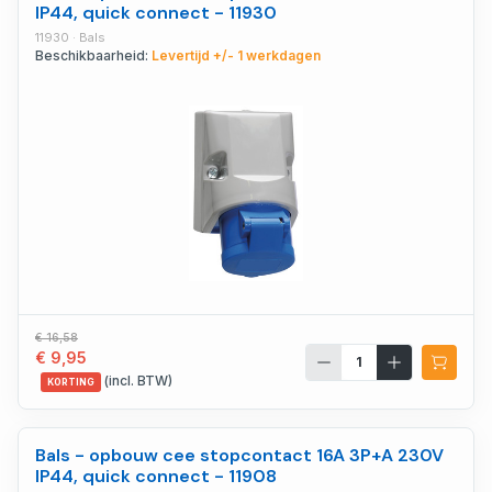
IP44, quick connect - 11930
11930 · Bals
Beschikbaarheid:
Levertijd +/- 1 werkdagen
€ 16,58
€ 9,95
(incl. BTW)
KORTING
Bals - opbouw cee stopcontact 16A 3P+A 230V
IP44, quick connect - 11908