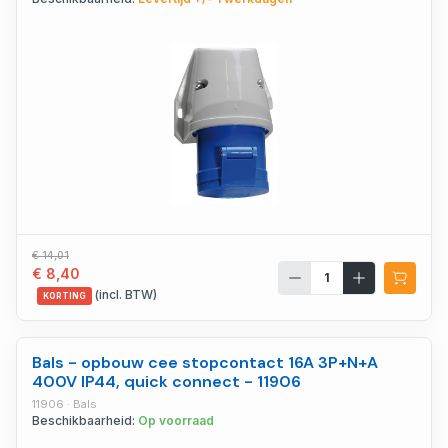
€ 14,01
€ 8,40
(incl. BTW)
KORTING
Bals - opbouw cee stopcontact 16A 3P+N+A
400V IP44, quick connect - 11906
11906 · Bals
Beschikbaarheid:
Op voorraad