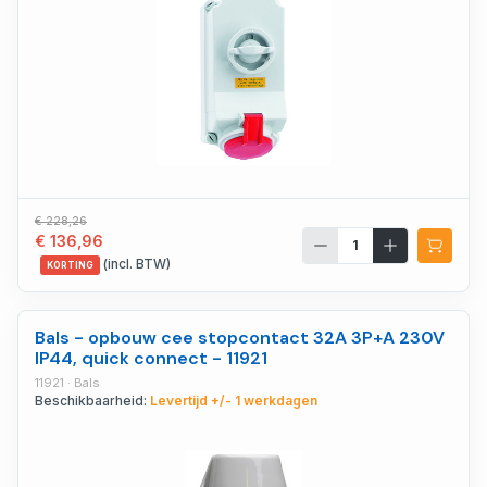
€ 228,26
€ 136,96
(incl. BTW)
KORTING
Bals - opbouw cee stopcontact 32A 3P+A 230V
IP44, quick connect - 11921
11921 · Bals
Beschikbaarheid:
Levertijd +/- 1 werkdagen