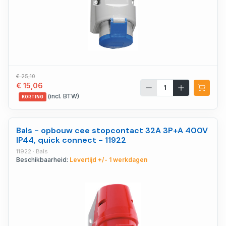
€ 25,10
€ 15,06
(incl. BTW)
KORTING
Bals - opbouw cee stopcontact 32A 3P+A 400V
IP44, quick connect - 11922
11922 · Bals
Beschikbaarheid:
Levertijd +/- 1 werkdagen