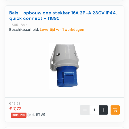
Bals - opbouw cee stekker 16A 2P+A 230V IP44,
quick connect - 11895
11895 · Bals
Beschikbaarheid:
Levertijd +/- 1 werkdagen
€ 12,89
€ 7,73
(incl. BTW)
KORTING