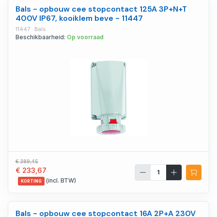
Bals - opbouw cee stopcontact 125A 3P+N+T
400V IP67, kooiklem beve - 11447
11447 · Bals
Beschikbaarheid:
Op voorraad
€ 389,45
€ 233,67
(incl. BTW)
KORTING
Bals - opbouw cee stopcontact 16A 2P+A 230V