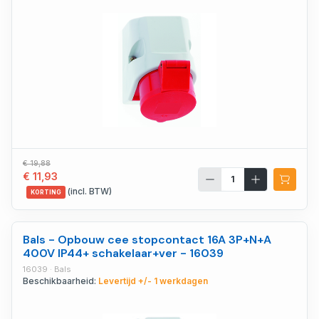
€ 19,88
€ 11,93
(incl. BTW)
KORTING
Bals - Opbouw cee stopcontact 16A 3P+N+A
400V IP44+ schakelaar+ver - 16039
16039 · Bals
Beschikbaarheid:
Levertijd +/- 1 werkdagen