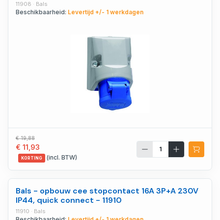
11908 · Bals
Beschikbaarheid:
Levertijd +/- 1 werkdagen
€ 19,88
€ 11,93
(incl. BTW)
KORTING
Bals - opbouw cee stopcontact 16A 3P+A 230V
IP44, quick connect - 11910
11910 · Bals
Beschikbaarheid:
Levertijd +/- 1 werkdagen