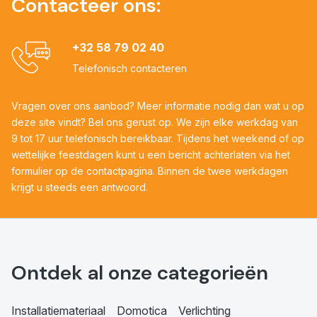
Contacteer ons:
+32 58 79 02 40
Telefonisch contacteren
Vragen over ons aanbod? Meer informatie nodig dan wat u op
deze site vindt? Bel ons gerust op. We zijn elke werkdag van
9 tot 17 uur telefonisch bereikbaar. Tijdens het weekend of op
wettelijke feestdagen kunt u een bericht achterlaten via het
formulier op de contactpagina. Binnen de twee werkdagen
krijgt u steeds een antwoord.
Ontdek al onze categorieën
Installatiemateriaal
Domotica
Verlichting