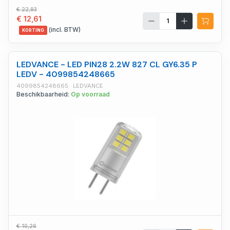
€ 22,93
€ 12,61
(incl. BTW)
KORTING
LEDVANCE - LED PIN28 2.2W 827 CL GY6.35 P
LEDV - 4099854248665
4099854248665 · LEDVANCE
Beschikbaarheid:
Op voorraad
€ 10,26