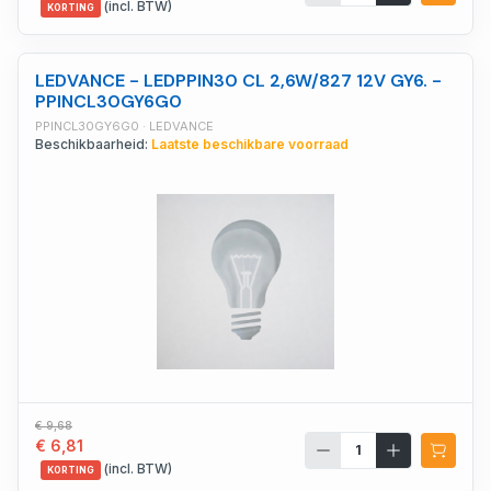
(incl. BTW)
KORTING
LEDVANCE - LEDPPIN30 CL 2,6W/827 12V GY6. -
PPINCL30GY6G0
PPINCL30GY6G0 · LEDVANCE
Beschikbaarheid:
Laatste beschikbare voorraad
€ 9,68
€ 6,81
(incl. BTW)
KORTING