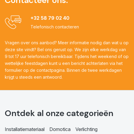
Contacteer ons:
+32 58 79 02 40
Telefonisch contacteren
Vragen over ons aanbod? Meer informatie nodig dan wat u op
deze site vindt? Bel ons gerust op. We zijn elke werkdag van
9 tot 17 uur telefonisch bereikbaar. Tijdens het weekend of op
wettelijke feestdagen kunt u een bericht achterlaten via het
formulier op de contactpagina. Binnen de twee werkdagen
krijgt u steeds een antwoord.
Ontdek al onze categorieën
Installatiemateriaal
Domotica
Verlichting