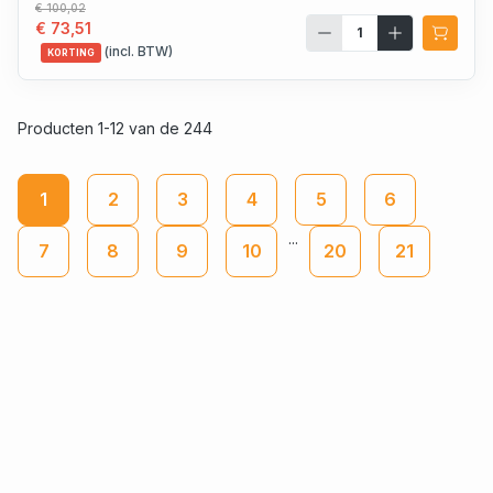
€ 100,02
€ 73,51
(incl. BTW)
KORTING
Producten 1-12 van de 244
1
2
3
4
5
6
...
7
8
9
10
20
21