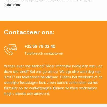
installaties.
Contacteer ons:
+32 58 79 02 40
Telefonisch contacteren
Vragen over ons aanbod? Meer informatie nodig dan wat u op
deze site vindt? Bel ons gerust op. We zijn elke werkdag van
9 tot 17 uur telefonisch bereikbaar. Tijdens het weekend of op
wettelijke feestdagen kunt u een bericht achterlaten via het
formulier op de contactpagina. Binnen de twee werkdagen
krijgt u steeds een antwoord.