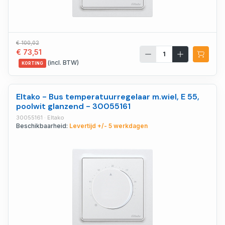
€ 100,02
€ 73,51
(incl. BTW)
KORTING
Eltako - Bus temperatuurregelaar m.wiel, E 55,
poolwit glanzend - 30055161
30055161 · Eltako
Beschikbaarheid:
Levertijd +/- 5 werkdagen