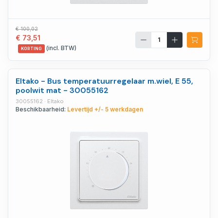
€ 100,02
€ 73,51
(incl. BTW)
KORTING
Eltako - Bus temperatuurregelaar m.wiel, E 55,
poolwit mat - 30055162
30055162 · Eltako
Beschikbaarheid:
Levertijd +/- 5 werkdagen