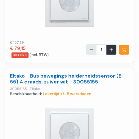
€ 107,69
€ 79,15
(incl. BTW)
KORTING
Eltako - Bus bewegings helderheidssensor (E
55) 4 draads, zuiver wit - 30055155
30055155 · Eltako
Beschikbaarheid:
Levertijd +/- 5 werkdagen