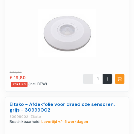
€ 36,00
€ 19,80
(incl. BTW)
KORTING
Eltako - Afdekfolie voor draadloze sensoren,
grijs - 30999002
30999002 · Eltako
Beschikbaarheid:
Levertijd +/- 5 werkdagen