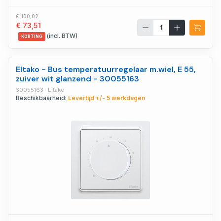
€ 100,02
€ 73,51
(incl. BTW)
KORTING
Eltako - Bus temperatuurregelaar m.wiel, E 55,
zuiver wit glanzend - 30055163
30055163 · Eltako
Beschikbaarheid:
Levertijd +/- 5 werkdagen