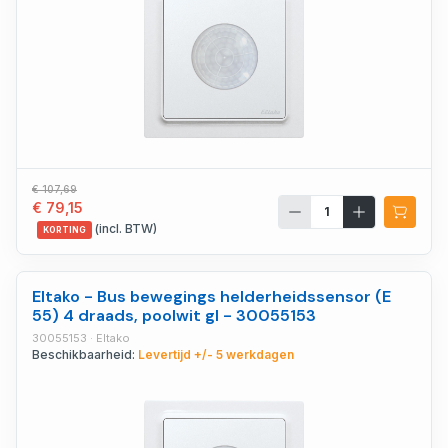
€ 107,69
€ 79,15
(incl. BTW)
KORTING
Eltako - Bus bewegings helderheidssensor (E
55) 4 draads, poolwit gl - 30055153
30055153 · Eltako
Beschikbaarheid:
Levertijd +/- 5 werkdagen