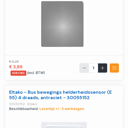
€ 5,25
€ 3,86
(incl. BTW)
KORTING
Eltako - Bus bewegings helderheidssensor (E
55) 4 draads, antraciet - 30055152
30055152 · Eltako
Beschikbaarheid:
Levertijd +/- 5 werkdagen