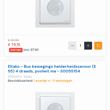
€ 107,69
€ 79,15
(incl. BTW)
KORTING
Eltako - Bus bewegings helderheidssensor (E
55) 4 draads, poolwit ma - 30055154
30055154 · Eltako
Beschikbaarheid:
Levertijd +/- 5 werkdagen