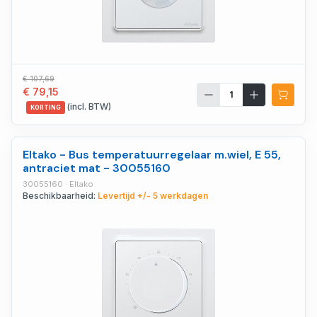
€ 107,69
€ 79,15
(incl. BTW)
KORTING
Eltako - Bus temperatuurregelaar m.wiel, E 55,
antraciet mat - 30055160
30055160 · Eltako
Beschikbaarheid:
Levertijd +/- 5 werkdagen