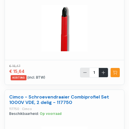
€ 16,47
€ 15,64
(incl. BTW)
KORTING
Cimco - Schroevendraaier Combiprofiel Set
1000V VDE, 2 delig - 117750
117750 · Cimco
Beschikbaarheid:
Op voorraad