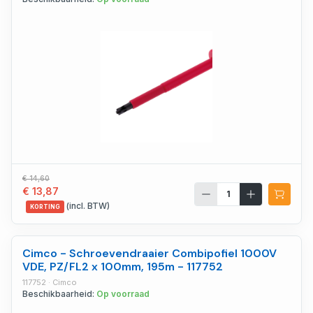
€ 14,60
€ 13,87
(incl. BTW)
KORTING
Cimco - Schroevendraaier Combipofiel 1000V
VDE, PZ/FL2 x 100mm, 195m - 117752
117752 · Cimco
Beschikbaarheid:
Op voorraad