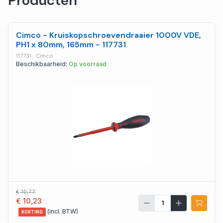
Producten
Cimco - Kruiskopschroevendraaier 1000V VDE,
PH1 x 80mm, 165mm - 117731
117731 · Cimco
Beschikbaarheid:
Op voorraad
€ 10,77
€ 10,23
(incl. BTW)
KORTING