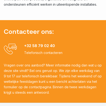
ondersteunen efficiënt werken in uiteenlopende installaties.
Contacteer ons:
+32 58 79 02 40
Telefonisch contacteren
Vragen over ons aanbod? Meer informatie nodig dan wat u op
deze site vindt? Bel ons gerust op. We zijn elke werkdag van
9 tot 17 uur telefonisch bereikbaar. Tijdens het weekend of op
wettelijke feestdagen kunt u een bericht achterlaten via het
formulier op de contactpagina. Binnen de twee werkdagen
krijgt u steeds een antwoord.