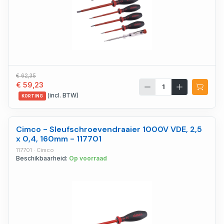
€ 62,35
€ 59,23
(incl. BTW)
KORTING
Cimco - Sleufschroevendraaier 1000V VDE, 2,5
x 0,4, 160mm - 117701
117701 · Cimco
Beschikbaarheid:
Op voorraad