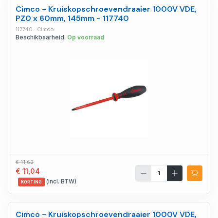
Cimco - Kruiskopschroevendraaier 1000V VDE,
PZ0 x 60mm, 145mm - 117740
117740 · Cimco
Beschikbaarheid:
Op voorraad
€ 11,62
€ 11,04
(incl. BTW)
KORTING
Cimco - Kruiskopschroevendraaier 1000V VDE,