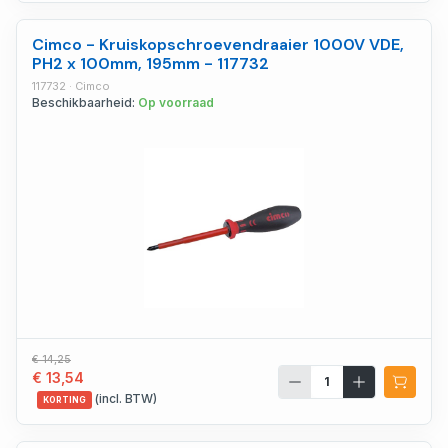
Cimco - Kruiskopschroevendraaier 1000V VDE,
PH2 x 100mm, 195mm - 117732
117732 · Cimco
Beschikbaarheid:
Op voorraad
€ 14,25
€ 13,54
(incl. BTW)
KORTING