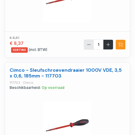
€ 8,81
€ 8,37
(incl. BTW)
KORTING
Cimco - Sleufschroevendraaier 1000V VDE, 3,5
x 0,6, 185mm - 117703
117703 · Cimco
Beschikbaarheid:
Op voorraad