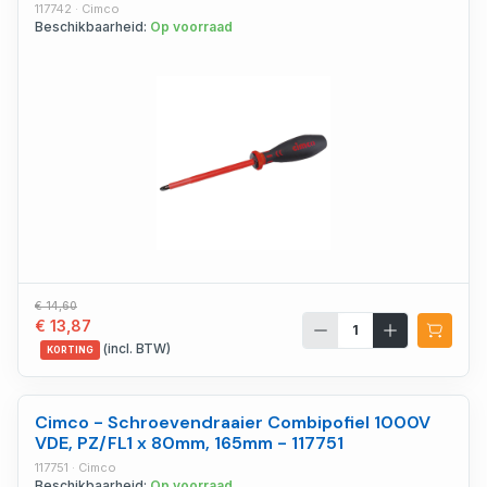
117742 · Cimco
Beschikbaarheid:
Op voorraad
€ 14,60
€ 13,87
(incl. BTW)
KORTING
Cimco - Schroevendraaier Combipofiel 1000V
VDE, PZ/FL1 x 80mm, 165mm - 117751
117751 · Cimco
Beschikbaarheid:
Op voorraad