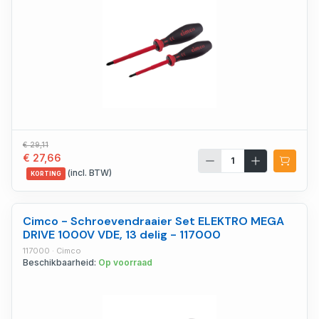
€ 29,11
€ 27,66
(incl. BTW)
KORTING
Cimco - Schroevendraaier Set ELEKTRO MEGA
DRIVE 1000V VDE, 13 delig - 117000
117000 · Cimco
Beschikbaarheid:
Op voorraad