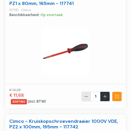
PZ1 x 80mm, 165mm - 117741
117741 · Cimco
Beschikbaarheid:
Op voorraad
€ 12,29
€ 11,68
(incl. BTW)
KORTING
Cimco - Kruiskopschroevendraaier 1000V VDE,
PZ2 x 100mm, 195mm - 117742