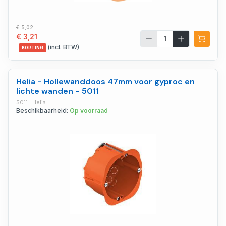
€ 5,02
€ 3,21
(incl. BTW)
KORTING
Helia - Hollewanddoos 47mm voor gyproc en
lichte wanden - 5011
5011 · Helia
Beschikbaarheid:
Op voorraad