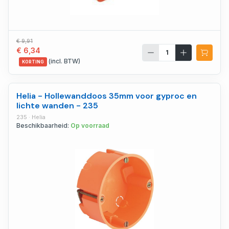
€ 9,91
€ 6,34
(incl. BTW)
KORTING
Helia - Hollewanddoos 35mm voor gyproc en
lichte wanden - 235
235 · Helia
Beschikbaarheid:
Op voorraad