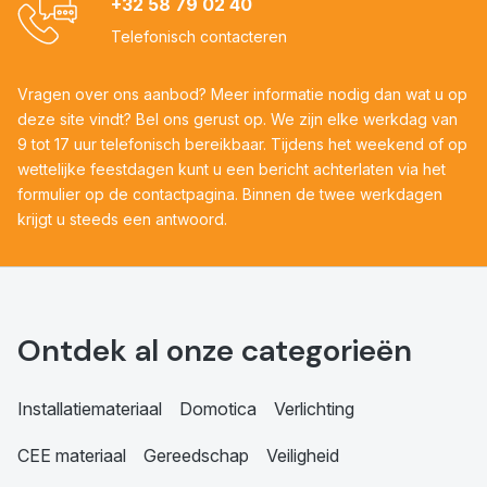
+32 58 79 02 40
Telefonisch contacteren
Vragen over ons aanbod? Meer informatie nodig dan wat u op
deze site vindt? Bel ons gerust op. We zijn elke werkdag van
9 tot 17 uur telefonisch bereikbaar. Tijdens het weekend of op
wettelijke feestdagen kunt u een bericht achterlaten via het
formulier op de contactpagina. Binnen de twee werkdagen
krijgt u steeds een antwoord.
Ontdek al onze categorieën
Installatiemateriaal
Domotica
Verlichting
CEE materiaal
Gereedschap
Veiligheid