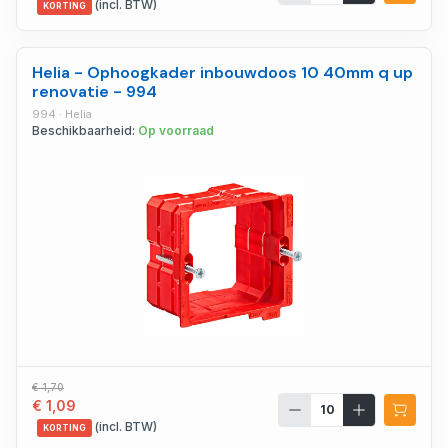
(incl. BTW)
KORTING
Helia - Ophoogkader inbouwdoos 10 40mm q up
renovatie - 994
994 · Helia
Beschikbaarheid:
Op voorraad
€ 1,70
€ 1,09
(incl. BTW)
KORTING