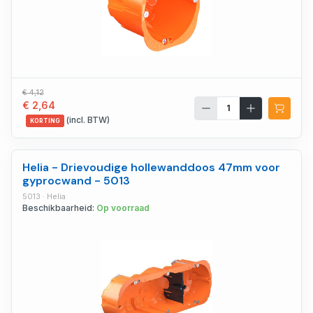
€ 4,12
€ 2,64
(incl. BTW)
KORTING
Helia - Drievoudige hollewanddoos 47mm voor
gyprocwand - 5013
5013 · Helia
Beschikbaarheid:
Op voorraad