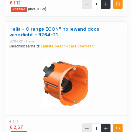
€ 1,12
(incl. BTW)
KORTING
Helia - O range ECON® hollewand doos
winddicht - 9264-21
9264-21 · Helia
Beschikbaarheid:
Laatste beschikbare voorraad
€ 4,17
€ 2,67