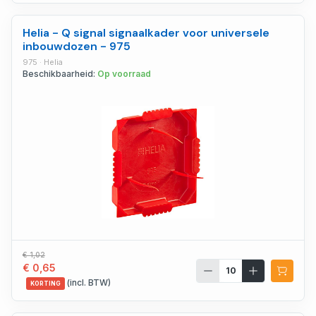
Helia - Q signal signaalkader voor universele
inbouwdozen - 975
975 · Helia
Beschikbaarheid:
Op voorraad
€ 1,02
€ 0,65
(incl. BTW)
KORTING