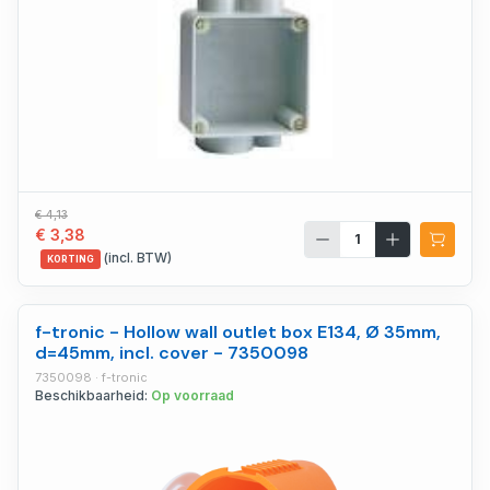
€ 4,13
€ 3,38
(incl. BTW)
KORTING
f-tronic - Hollow wall outlet box E134, Ø 35mm,
d=45mm, incl. cover - 7350098
7350098 · f-tronic
Beschikbaarheid:
Op voorraad