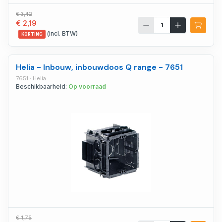
€ 3,42
€ 2,19
(incl. BTW)
KORTING
Helia - Inbouw, inbouwdoos Q range - 7651
7651 · Helia
Beschikbaarheid:
Op voorraad
€ 1,75