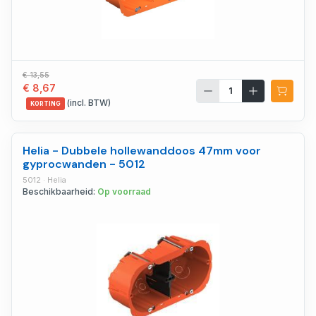
€ 13,55
€ 8,67
(incl. BTW)
KORTING
Helia - Dubbele hollewanddoos 47mm voor
gyprocwanden - 5012
5012 · Helia
Beschikbaarheid:
Op voorraad