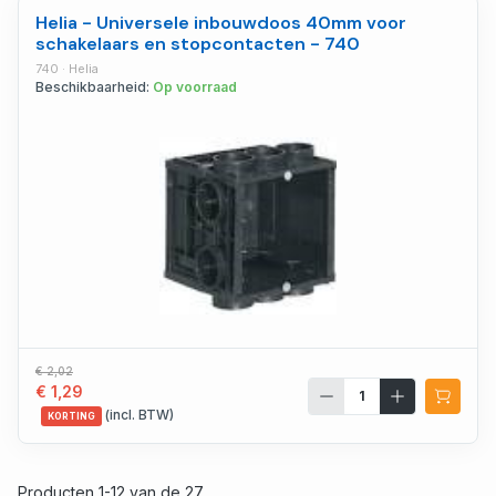
Helia - Universele inbouwdoos 40mm voor
schakelaars en stopcontacten - 740
740 · Helia
Beschikbaarheid:
Op voorraad
€ 2,02
€ 1,29
(incl. BTW)
KORTING
Producten 1-12 van de 27