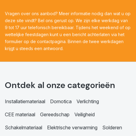
Vragen over ons aanbod? Meer informatie nodig dan wat u op
deze site vindt? Bel ons gerust op. We zijn elke werkdag van
9 tot 17 uur telefonisch bereikbaar. Tijdens het weekend of op
wettelijke feestdagen kunt u een bericht achterlaten via het
formulier op de contactpagina. Binnen de twee werkdagen
krijgt u steeds een antwoord.
Ontdek al onze categorieën
Installatiemateriaal
Domotica
Verlichting
CEE materiaal
Gereedschap
Veiligheid
Schakelmateriaal
Elektrische verwarming
Solderen