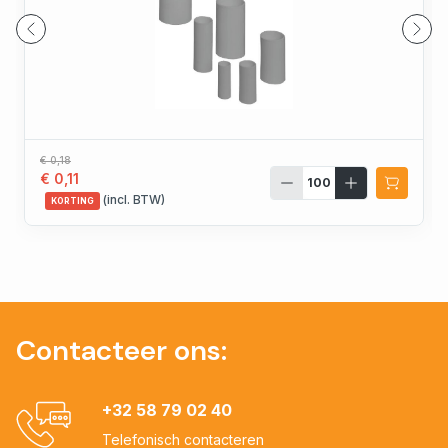
€ 0,18
€ 0,11
(incl. BTW)
KORTING
Contacteer ons:
+32 58 79 02 40
Telefonisch contacteren