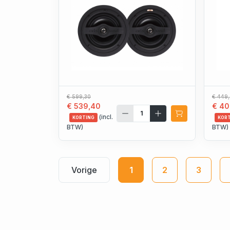
€ 599,30
€ 449
€ 539,40
€ 40
(incl.
KORTING
KOR
BTW)
BTW)
Vorige
1
2
3