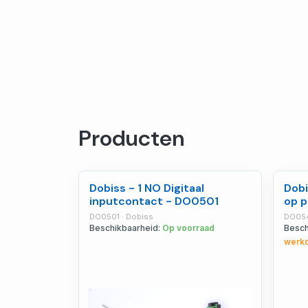
Producten
Dobiss - 1 NO Digitaal
Dobi
inputcontact - DO0501
op p
DO0501 · Dobiss
DO054
Beschikbaarheid:
Op voorraad
Besch
werk