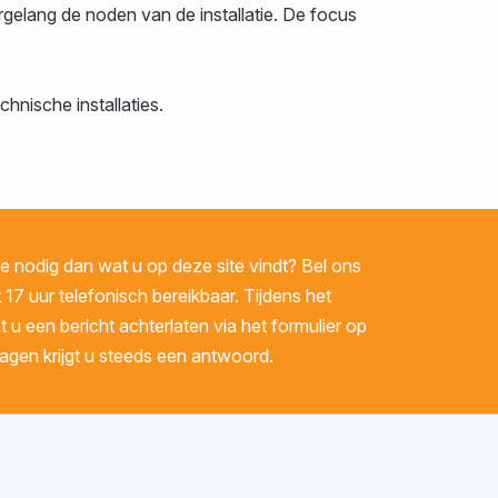
elang de noden van de installatie. De focus
nische installaties.
 nodig dan wat u op deze site vindt? Bel ons
 17 uur telefonisch bereikbaar. Tijdens het
u een bericht achterlaten via het formulier op
gen krijgt u steeds een antwoord.