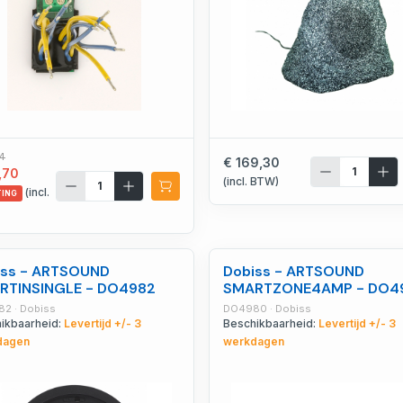
94
€ 169,30
,70
(incl. BTW)
(incl.
TING
iss - ARTSOUND
Dobiss - ARTSOUND
RTINSINGLE - DO4982
SMARTZONE4AMP - DO4
2 · Dobiss
DO4980 · Dobiss
ikbaarheid:
Levertijd +/- 3
Beschikbaarheid:
Levertijd +/- 3
dagen
werkdagen