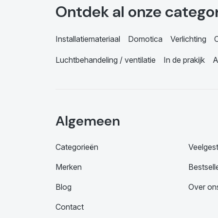
Ontdek al onze catego
Installatiemateriaal
Domotica
Verlichting
C
Luchtbehandeling / ventilatie
In de prakijk
A
Algemeen
Categorieën
Veelges
Merken
Bestsell
Blog
Over on
Contact