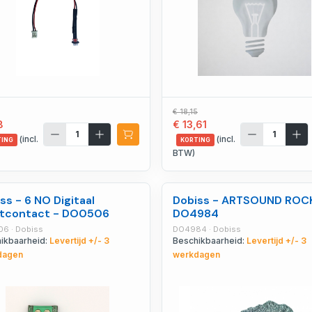
€ 18,15
8
€ 13,61
(incl.
(incl.
TING
KORTING
BTW)
ss - 6 NO Digitaal
Dobiss - ARTSOUND ROCK
utcontact - DO0506
DO4984
6 · Dobiss
DO4984 · Dobiss
ikbaarheid:
Levertijd +/- 3
Beschikbaarheid:
Levertijd +/- 3
dagen
werkdagen