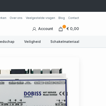
rken
Over ons
Veelgestelde vragen
Blog
Contact
Account
€ 0,00
eedschap
Veiligheid
Schakelmateriaal