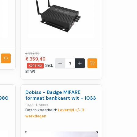
€ 399,30
€ 359,40
(incl.
KORTING
BTW)
Dobiss - Badge MIFARE
980
formaat bankkaart wit - 1033
1033 · Dobiss
Beschikbaarheid:
Levertijd +/- 3
werkdagen