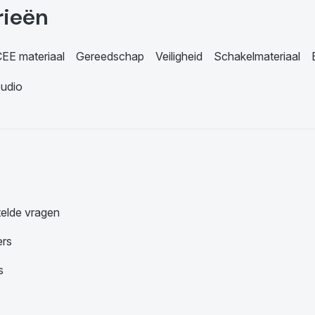
rieën
EE materiaal
Gereedschap
Veiligheid
Schakelmateriaal
udio
telde vragen
ers
s