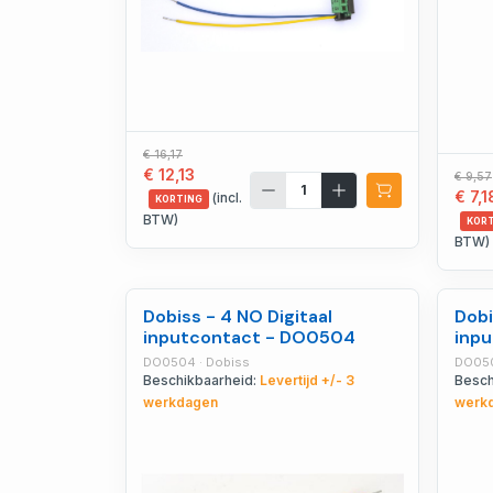
€ 16,17
€ 12,13
€ 9,57
€ 7,1
(incl.
KORTING
BTW)
KOR
BTW)
Dobiss - 4 NO Digitaal
Dobi
inputcontact - DO0504
inp
DO0504 · Dobiss
DO050
Beschikbaarheid:
Levertijd +/- 3
Besch
werkdagen
werk