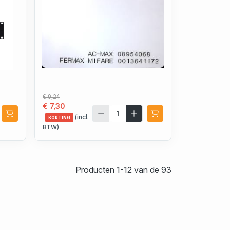
€ 9,24
€ 7,30
(incl.
KORTING
BTW)
Producten 1-12 van de 93