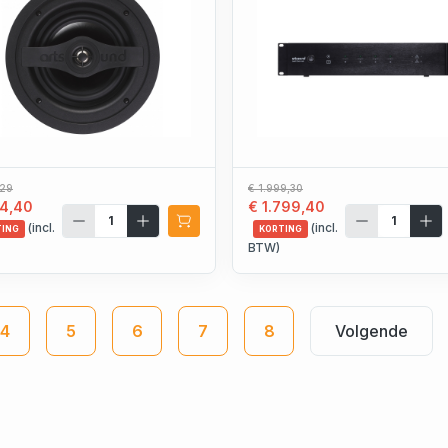
,29
€ 1.999,30
4,40
€ 1.799,40
(incl.
(incl.
TING
KORTING
BTW)
4
5
6
7
8
Volgende