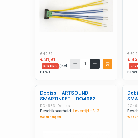
€ 42,54
€ 60,
€ 31,91
€ 45
(incl.
KORTING
KOR
BTW)
BTW)
Dobiss - ARTSOUND
Dob
SMARTINSET - DO4983
SMA
DO4983 · Dobiss
DO498
Beschikbaarheid:
Levertijd +/- 3
Besch
werkdagen
werk