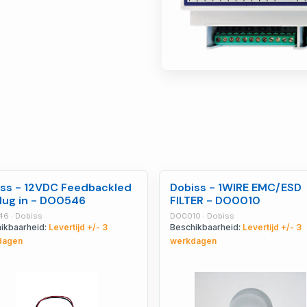
ss - 12VDC Feedbackled
Dobiss - 1WIRE EMC/ESD
lug in - DO0546
FILTER - DO0010
6 · Dobiss
DO0010 · Dobiss
ikbaarheid:
Levertijd +/- 3
Beschikbaarheid:
Levertijd +/- 3
dagen
werkdagen