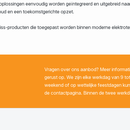
lossingen eenvoudig worden geïntegreerd en uitgebreid naarg
voud en een toekomstgerichte opzet.
ss-producten die toegepast worden binnen moderne elektrotech
Vragen over ons aanbod? Meer informatie
gerust op. We zijn elke werkdag van 9 tot
weekend of op wettelijke feestdagen kunt 
de contactpagina. Binnen de twee werkda