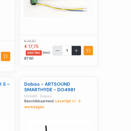
€ 23,67
€ 17,75
(incl.
KORTING
BTW)
 S -
Dobiss - ARTSOUND
SMARTHYDE - DO4981
DO4981 · Dobiss
Beschikbaarheid:
Levertijd +/- 3
werkdagen