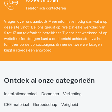
+32 58 79 02 40
Telefonisch contacteren
Vragen over ons aanbod? Meer informatie nodig dan wat u op
deze site vindt? Bel ons gerust op. We zijn elke werkdag van
9 tot 17 uur telefonisch bereikbaar. Tijdens het weekend of op
wettelijke feestdagen kunt u een bericht achterlaten via het
formulier op de contactpagina. Binnen de twee werkdagen
krijgt u steeds een antwoord.
Ontdek al onze categorieën
Installatiemateriaal
Domotica
Verlichting
CEE materiaal
Gereedschap
Veiligheid