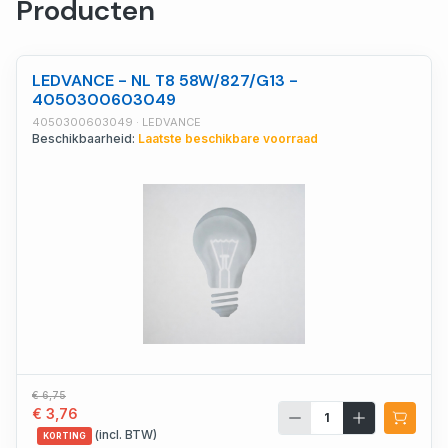
Producten
LEDVANCE - NL T8 58W/827/G13 -
4050300603049
4050300603049 · LEDVANCE
Beschikbaarheid:
Laatste beschikbare voorraad
€ 6,75
€ 3,76
(incl. BTW)
KORTING