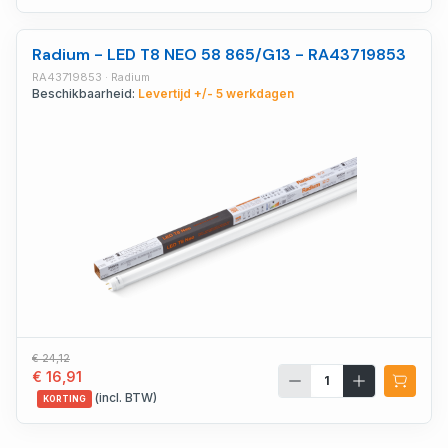
Radium - LED T8 NEO 58 865/G13 - RA43719853
RA43719853 · Radium
Beschikbaarheid:
Levertijd +/- 5 werkdagen
€ 24,12
€ 16,91
(incl. BTW)
KORTING