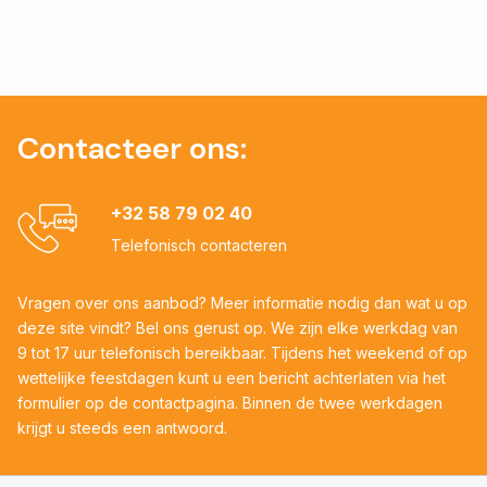
Contacteer ons:
+32 58 79 02 40
Telefonisch contacteren
Vragen over ons aanbod? Meer informatie nodig dan wat u op
deze site vindt? Bel ons gerust op. We zijn elke werkdag van
9 tot 17 uur telefonisch bereikbaar. Tijdens het weekend of op
wettelijke feestdagen kunt u een bericht achterlaten via het
formulier op de contactpagina. Binnen de twee werkdagen
krijgt u steeds een antwoord.