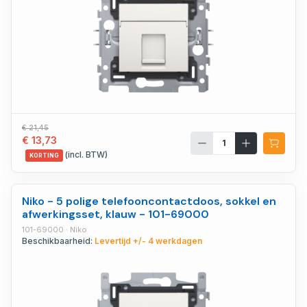
€ 21,45
€ 13,73
(incl. BTW)
KORTING
Niko - 5 polige telefooncontactdoos, sokkel en
afwerkingsset, klauw - 101-69000
101-69000 · Niko
Beschikbaarheid:
Levertijd +/- 4 werkdagen