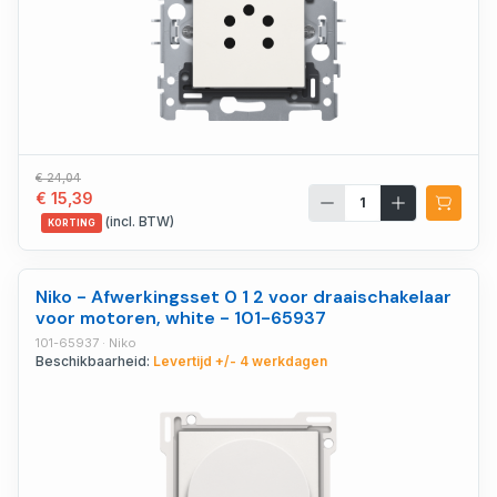
€ 24,04
€ 15,39
(incl. BTW)
KORTING
Niko - Afwerkingsset 0 1 2 voor draaischakelaar
voor motoren, white - 101-65937
101-65937 · Niko
Beschikbaarheid:
Levertijd +/- 4 werkdagen