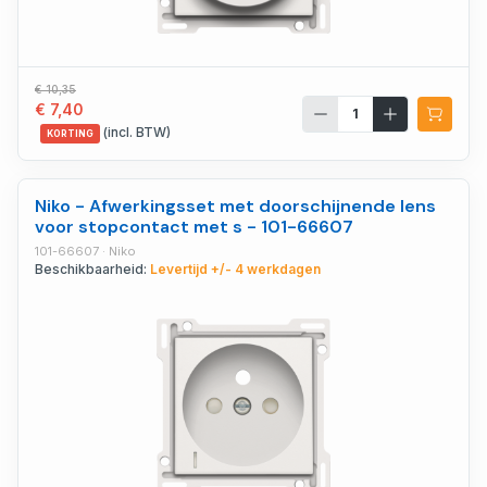
€ 10,35
€ 7,40
(incl. BTW)
KORTING
Niko - Afwerkingsset met doorschijnende lens
voor stopcontact met s - 101-66607
101-66607 · Niko
Beschikbaarheid:
Levertijd +/- 4 werkdagen