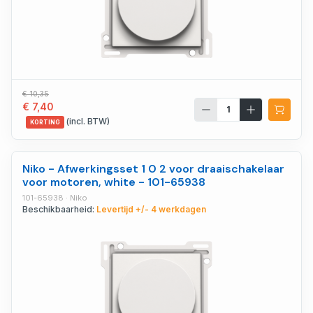
€ 10,35
€ 7,40
(incl. BTW)
KORTING
Niko - Afwerkingsset 1 0 2 voor draaischakelaar
voor motoren, white - 101-65938
101-65938 · Niko
Beschikbaarheid:
Levertijd +/- 4 werkdagen