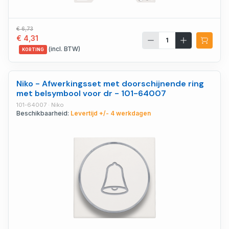
€ 6,73
€ 4,31
(incl. BTW)
KORTING
Niko - Afwerkingsset met doorschijnende ring
met belsymbool voor dr - 101-64007
101-64007 · Niko
Beschikbaarheid:
Levertijd +/- 4 werkdagen