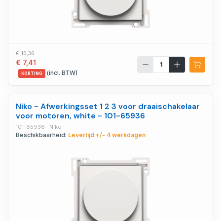
€ 10,36
€ 7,41
(incl. BTW)
KORTING
Niko - Afwerkingsset 1 2 3 voor draaischakelaar
voor motoren, white - 101-65936
101-65936 · Niko
Beschikbaarheid:
Levertijd +/- 4 werkdagen