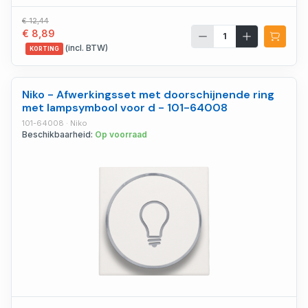
€ 12,44
€ 8,89
(incl. BTW)
KORTING
Niko - Afwerkingsset met doorschijnende ring
met lampsymbool voor d - 101-64008
101-64008 · Niko
Beschikbaarheid:
Op voorraad