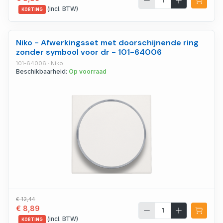
(incl. BTW)
KORTING
Niko - Afwerkingsset met doorschijnende ring
zonder symbool voor dr - 101-64006
101-64006 · Niko
Beschikbaarheid:
Op voorraad
€ 12,44
€ 8,89
(incl. BTW)
KORTING