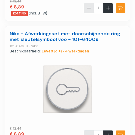
€ 12,44
€ 8,89
(incl. BTW)
KORTING
Niko - Afwerkingsset met doorschijnende ring
met sleutelsymbool voo - 101-64009
101-64009 · Niko
Beschikbaarheid:
Levertijd +/- 4 werkdagen
€ 12,44
€ 8,89