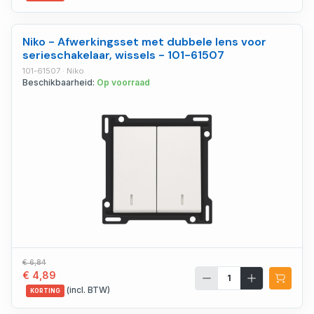
Niko - Afwerkingsset met dubbele lens voor
serieschakelaar, wissels - 101-61507
101-61507 · Niko
Beschikbaarheid:
Op voorraad
€ 6,84
€ 4,89
(incl. BTW)
KORTING