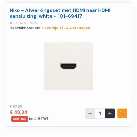
Niko - Afwerkingsset met HDMI naar HDMI
aansluiting, white - 101-69417
101-69417 · Niko
Beschikbaarheid:
Levertijd +/- 4 werkdagen
€ 67,60
€ 48,34
(incl. BTW)
KORTING