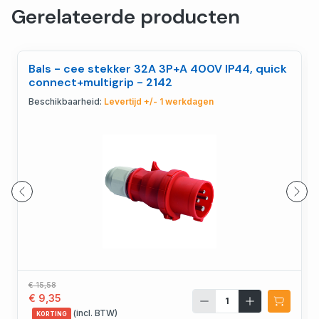
Gerelateerde producten
Bals - cee stekker 32A 3P+A 400V IP44, quick
connect+multigrip - 2142
Beschikbaarheid:
Levertijd +/- 1 werkdagen
€ 15,58
€ 9,35
(incl. BTW)
KORTING