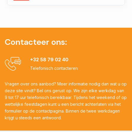
Contacteer ons:
+32 58 79 02 40
Telefonisch contacteren
Vragen over ons aanbod? Meer informatie nodig dan wat u op
deze site vindt? Bel ons gerust op. We zijn elke werkdag van
9 tot 17 uur telefonisch bereikbaar. Tijdens het weekend of op
wettelijke feestdagen kunt u een bericht achterlaten via het
formulier op de contactpagina. Binnen de twee werkdagen
krijgt u steeds een antwoord.