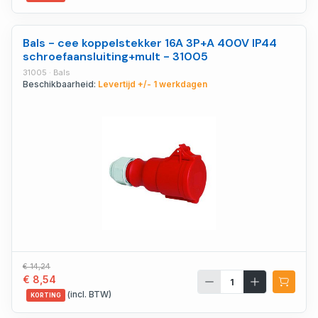
Bals - cee koppelstekker 16A 3P+A 400V IP44
schroefaansluiting+mult - 31005
31005 · Bals
Beschikbaarheid:
Levertijd +/- 1 werkdagen
€ 14,24
€ 8,54
(incl. BTW)
KORTING