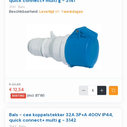
quick connect+ multi g - 3141
3141 · Bals
Beschikbaarheid:
Levertijd +/- 1 werkdagen
€ 20,89
€ 12,54
(incl. BTW)
KORTING
Bals - cee koppelstekker 32A 3P+A 400V IP44,
quick connect+ multi g - 3142
3142 · Bals