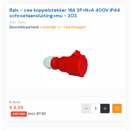
Bals - cee koppelstekker 16A 3P+N+A 400V IP44
schroefaansluiting+mu - 303
303 · Bals
Beschikbaarheid:
Levertijd +/- 1 werkdagen
€ 13,43
€ 8,06
(incl. BTW)
KORTING