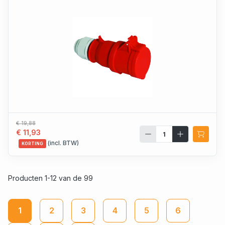
€ 19,88
€ 11,93
(incl. BTW)
KORTING
Producten 1-12 van de 99
1
2
3
4
5
6