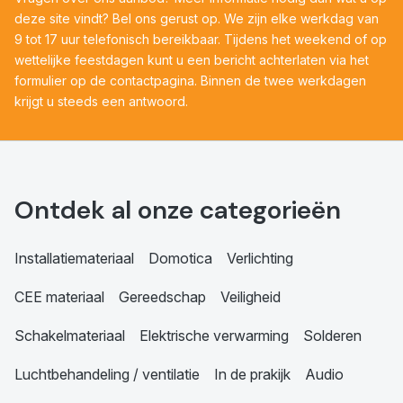
deze site vindt? Bel ons gerust op. We zijn elke werkdag van
9 tot 17 uur telefonisch bereikbaar. Tijdens het weekend of op
wettelijke feestdagen kunt u een bericht achterlaten via het
formulier op de contactpagina. Binnen de twee werkdagen
krijgt u steeds een antwoord.
Ontdek al onze categorieën
Installatiemateriaal
Domotica
Verlichting
CEE materiaal
Gereedschap
Veiligheid
Schakelmateriaal
Elektrische verwarming
Solderen
Luchtbehandeling / ventilatie
In de prakijk
Audio