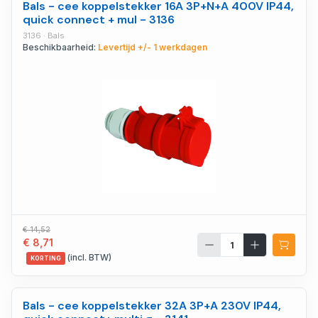
Bals - cee koppelstekker 16A 3P+N+A 400V IP44,
quick connect + mul - 3136
3136 · Bals
Beschikbaarheid:
Levertijd +/- 1 werkdagen
€ 14,52
€ 8,71
(incl. BTW)
KORTING
Bals - cee koppelstekker 32A 3P+A 230V IP44,