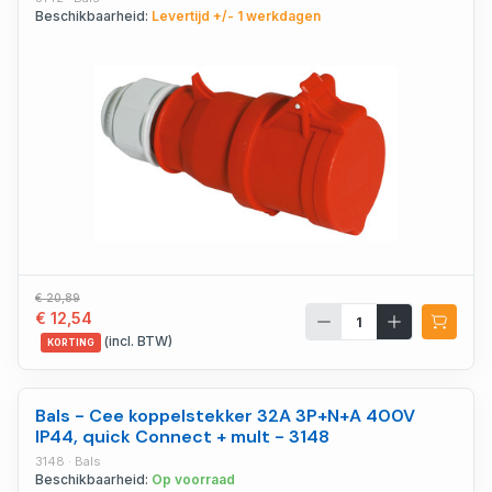
Beschikbaarheid:
Levertijd +/- 1 werkdagen
€ 20,89
€ 12,54
(incl. BTW)
KORTING
Bals - Cee koppelstekker 32A 3P+N+A 400V
IP44, quick Connect + mult - 3148
3148 · Bals
Beschikbaarheid:
Op voorraad