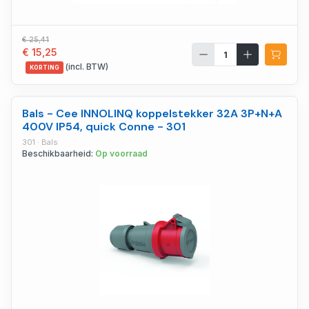
€ 25,41
€ 15,25
(incl. BTW)
KORTING
Bals - Cee INNOLINQ koppelstekker 32A 3P+N+A
400V IP54, quick Conne - 301
301 · Bals
Beschikbaarheid:
Op voorraad