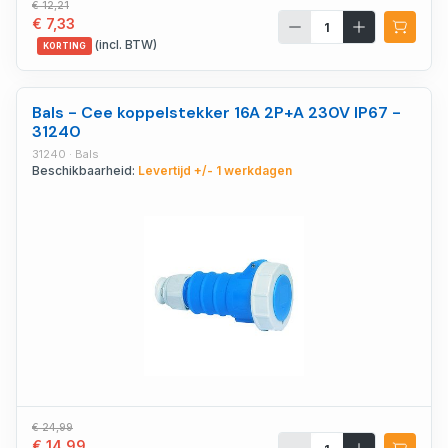
€ 12,21
€ 7,33
(incl. BTW)
KORTING
Bals - Cee koppelstekker 16A 2P+A 230V IP67 -
31240
31240 · Bals
Beschikbaarheid:
Levertijd +/- 1 werkdagen
€ 24,99
€ 14,99