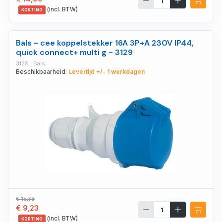
(incl. BTW)
KORTING
Bals - cee koppelstekker 16A 3P+A 230V IP44,
quick connect+ multi g - 3129
3129 · Bals
Beschikbaarheid:
Levertijd +/- 1 werkdagen
€ 15,38
€ 9,23
(incl. BTW)
KORTING