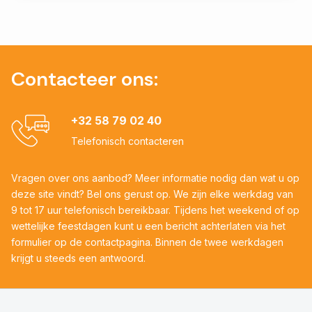
Contacteer ons:
+32 58 79 02 40
Telefonisch contacteren
Vragen over ons aanbod? Meer informatie nodig dan wat u op
deze site vindt? Bel ons gerust op. We zijn elke werkdag van
9 tot 17 uur telefonisch bereikbaar. Tijdens het weekend of op
wettelijke feestdagen kunt u een bericht achterlaten via het
formulier op de contactpagina. Binnen de twee werkdagen
krijgt u steeds een antwoord.