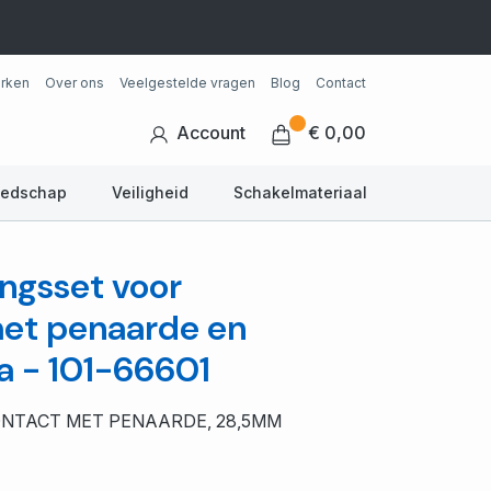
rken
Over ons
Veelgestelde vragen
Blog
Contact
Account
€ 0,00
eedschap
Veiligheid
Schakelmateriaal
ngsset voor
et penaarde en
 - 101-66601
NTACT MET PENAARDE, 28,5MM