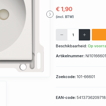
€ 1,90
(incl. BTW)
Beschikbaarheid:
Op voorr
Artikelnummer:
NI1016660
Zoekcode:
101-66601
EAN-code:
5413736209718