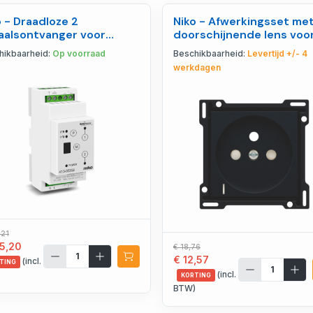
o - Draadloze 2
Niko - Afwerkingsset me
aalsontvanger voor
doorschijnende lens voo
orsturing - 410-00352
stopcontact met s - 161-
hikbaarheid:
Op voorraad
Beschikbaarheid:
Levertijd +/- 4
66607
werkdagen
,21
5,20
€ 18,76
€ 12,57
(incl.
TING
(incl.
)
KORTING
BTW)