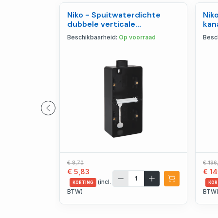
Niko - Spuitwaterdichte
Nik
dubbele verticale
kan
opbouwdoos met één M20 in
mot
Beschikbaarheid:
Op voorraad
Besc
- 761-84201
€ 8,70
€ 196
€ 5,83
€ 14
(incl.
KORTING
KOR
BTW)
BTW