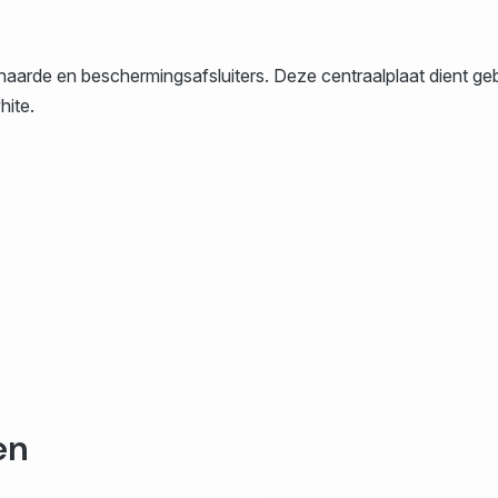
aarde en beschermingsafsluiters. Deze centraalplaat dient ge
hite.
en