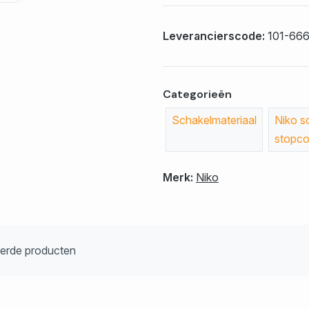
Leverancierscode:
101-66
Categorieën
Schakelmateriaal
Niko s
stopco
Merk:
Niko
eerde producten