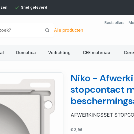
jzen
Snel geleverd
Bestsellers
Me
Alle producten
al
Domotica
Verlichting
CEE materiaal
Ger
Niko - Afwerki
stopcontact m
beschermingsa
AFWERKINGSSET STOPCO
€ 2,96