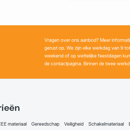
Vragen over ons aanbod? Meer informatie
gerust op. We zijn elke werkdag van 9 tot
weekend of op wettelijke feestdagen kunt 
de contactpagina. Binnen de twee werkda
rieën
EE materiaal
Gereedschap
Veiligheid
Schakelmateriaal