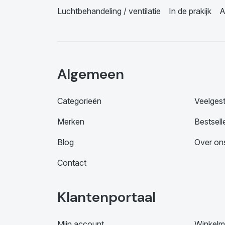
Luchtbehandeling / ventilatie
In de prakijk
A
Algemeen
Categorieën
Veelges
Merken
Bestsell
Blog
Over on
Contact
Klantenportaal
Mijn account
Winkelm