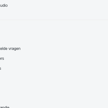
udio
telde vragen
ers
s
andje