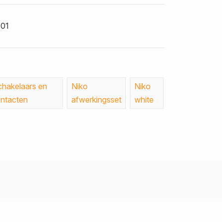
601
chakelaars en
Niko
Niko
ntacten
afwerkingsset
white