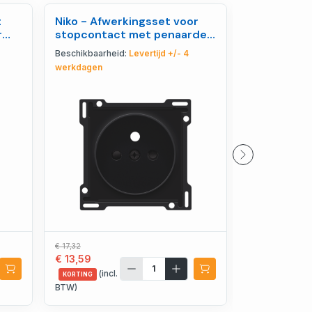
t
Niko - Afwerkingsset voor
Niko - Afw
r
stopcontact met penaarde
lens voor 
en beschermingsa - 161-
elektronisc
Beschikbaarheid:
Levertijd +/- 4
Beschikbaarhe
74001
121-32006
werkdagen
werkdagen
€ 17,32
€ 14,81
€ 13,59
€ 11,48
(incl.
(incl.
KORTING
KORTING
BTW)
BTW)