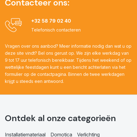
Contacteer ons:
+32 58 79 02 40
Telefonisch contacteren
Vragen over ons aanbod? Meer informatie nodig dan wat u op
deze site vindt? Bel ons gerust op. We zijn elke werkdag van
9 tot 17 uur telefonisch bereikbaar. Tijdens het weekend of op
wettelijke feestdagen kunt u een bericht achterlaten via het
formulier op de contactpagina. Binnen de twee werkdagen
krijgt u steeds een antwoord.
Ontdek al onze categorieën
Installatiemateriaal
Domotica
Verlichting