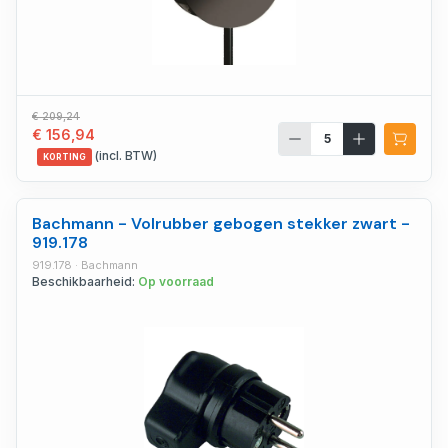
€ 209,24
€ 156,94
(incl. BTW)
KORTING
Bachmann - Volrubber gebogen stekker zwart -
919.178
919.178 · Bachmann
Beschikbaarheid:
Op voorraad