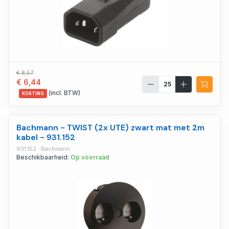
€ 8,57
€ 6,44
(incl. BTW)
KORTING
Bachmann - TWIST (2x UTE) zwart mat met 2m
kabel - 931.152
931.152 · Bachmann
Beschikbaarheid:
Op voorraad