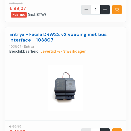
€ 132,04
€ 99,07
(incl. BTW)
KORTING
Entrya - Facila DRW22 v2 voeding met bus
interface - 103807
103807 · Entrya
Beschikbaarheid:
Levertijd +/- 3 werkdagen
€ 60,50