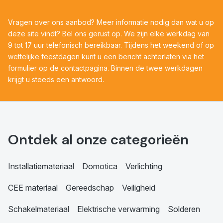
Vragen over ons aanbod? Meer informatie nodig dan wat u op
deze site vindt? Bel ons gerust op. We zijn elke werkdag van
9 tot 17 uur telefonisch bereikbaar. Tijdens het weekend of op
wettelijke feestdagen kunt u een bericht achterlaten via het
formulier op de contactpagina. Binnen de twee werkdagen
krijgt u steeds een antwoord.
Ontdek al onze categorieën
Installatiemateriaal
Domotica
Verlichting
CEE materiaal
Gereedschap
Veiligheid
Schakelmateriaal
Elektrische verwarming
Solderen