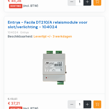
€ 45,38
(incl. BTW)
KORTING
Entrya - Facila DT210/A relaismodule voor
slot/verlichting - 104024
104024 · Entrya
Beschikbaarheid:
Levertijd +/- 3 werkdagen
€ 49,61
€ 37,21
(incl. BTW)
KORTING