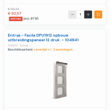
€ 123,42
€ 92,57
(incl. BTW)
KORTING
Entrya - Facila DPU1912 opbouw
uitbreidingspaneel 12 druk. - 104841
104841 · Entrya
Beschikbaarheid:
Levertijd +/- 3 werkdagen