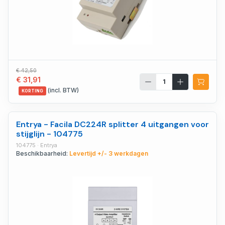
€ 42,50
€ 31,91
(incl. BTW)
KORTING
Entrya - Facila DC224R splitter 4 uitgangen voor
stijglijn - 104775
104775 · Entrya
Beschikbaarheid:
Levertijd +/- 3 werkdagen