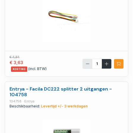
€ 4,84
€ 3,63
(incl. BTW)
KORTING
Entrya - Facila DC222 splitter 2 uitgangen -
104758
104758 · Entrya
Beschikbaarheid:
Levertijd +/- 3 werkdagen