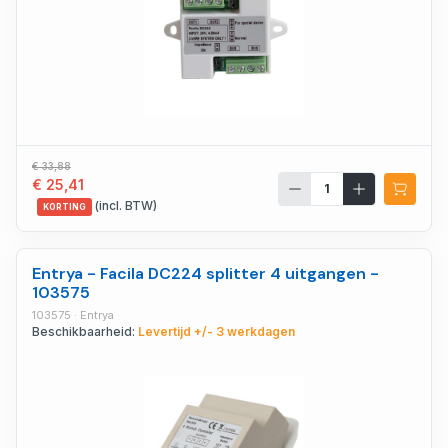
€ 33,88
€ 25,41
(incl. BTW)
KORTING
Entrya - Facila DC224 splitter 4 uitgangen -
103575
103575 · Entrya
Beschikbaarheid:
Levertijd +/- 3 werkdagen