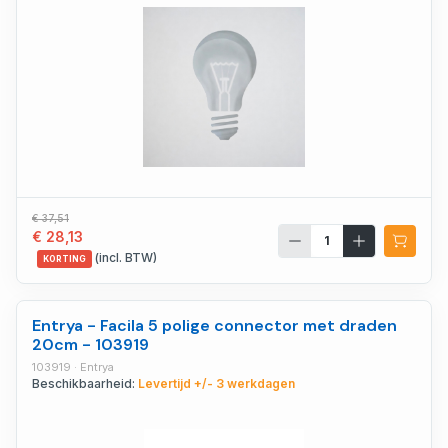
€ 37,51
€ 28,13
(incl. BTW)
KORTING
Entrya - Facila 5 polige connector met draden
20cm - 103919
103919 · Entrya
Beschikbaarheid:
Levertijd +/- 3 werkdagen