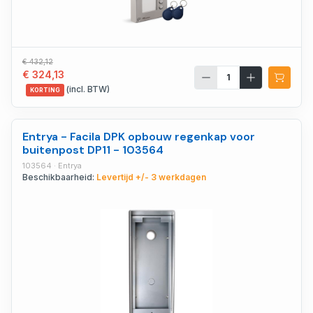
€ 432,12
€ 324,13
(incl. BTW)
KORTING
Entrya - Facila DPK opbouw regenkap voor
buitenpost DP11 - 103564
103564 · Entrya
Beschikbaarheid:
Levertijd +/- 3 werkdagen