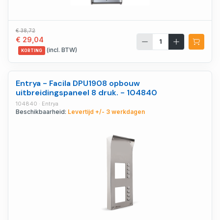
€ 38,72
€ 29,04
(incl. BTW)
KORTING
Entrya - Facila DPU1908 opbouw
uitbreidingspaneel 8 druk. - 104840
104840 · Entrya
Beschikbaarheid:
Levertijd +/- 3 werkdagen