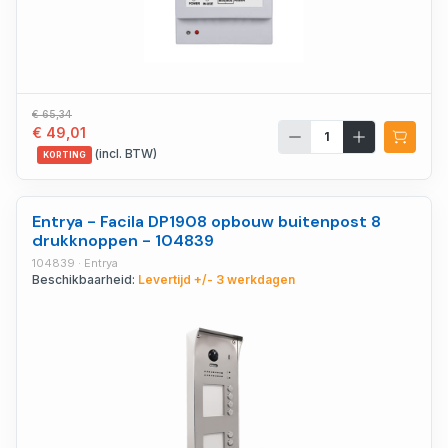
€ 65,34
€ 49,01
(incl. BTW)
KORTING
Entrya - Facila DP1908 opbouw buitenpost 8
drukknoppen - 104839
104839 · Entrya
Beschikbaarheid:
Levertijd +/- 3 werkdagen