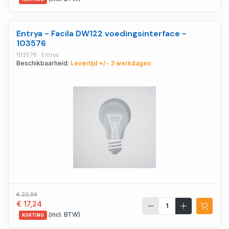
Entrya - Facila DW122 voedingsinterface -
103576
103576 · Entrya
Beschikbaarheid:
Levertijd +/- 3 werkdagen
€ 22,99
€ 17,24
(incl. BTW)
KORTING