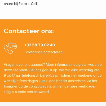
online bij Electro-Colli.
Contacteer ons:
+32 58 79 02 40
Telefonisch contacteren
Vragen over ons aanbod? Meer informatie nodig dan wat u op
deze site vindt? Bel ons gerust op. We zijn elke werkdag van
9 tot 17 uur telefonisch bereikbaar. Tijdens het weekend of op
wettelijke feestdagen kunt u een bericht achterlaten via het
formulier op de contactpagina. Binnen de twee werkdagen
krijgt u steeds een antwoord.