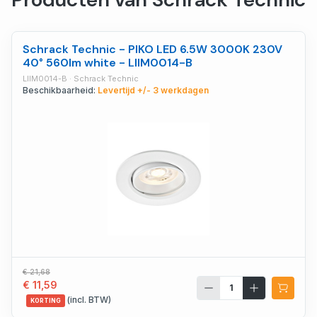
Schrack Technic - PIKO LED 6.5W 3000K 230V
40° 560lm white - LIIM0014-B
LIIM0014-B · Schrack Technic
Beschikbaarheid:
Levertijd +/- 3 werkdagen
€ 21,68
€ 11,59
(incl. BTW)
KORTING