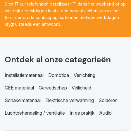
9 tot 17 uur telefonisch bereikbaar. Tijdens het weekend of op
wettelijke feestdagen kunt u een bericht achterlaten via het
formulier op de contactpagina. Binnen de twee werkdagen
krijgt u steeds een antwoord.
Ontdek al onze categorieën
Installatiemateriaal
Domotica
Verlichting
CEE materiaal
Gereedschap
Veiligheid
Schakelmateriaal
Elektrische verwarming
Solderen
Luchtbehandeling / ventilatie
In de prakijk
Audio