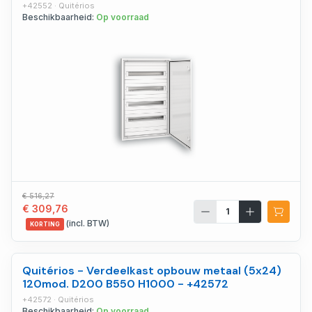
+42552 · Quitérios
Beschikbaarheid:
Op voorraad
€ 516,27
€ 309,76
(incl. BTW)
KORTING
Quitérios - Verdeelkast opbouw metaal (5x24)
120mod. D200 B550 H1000 - +42572
+42572 · Quitérios
Beschikbaarheid:
Op voorraad