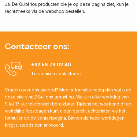
Ja. De Quitérios producten die je op deze pagina ziet, kun je
rechtstreeks via de webshop bestellen.
Contacteer ons:
+32 58 79 02 40
Telefonisch contacteren
Vragen over ons aanbod? Meer informatie nodig dan wat u op
deze site vindt? Bel ons gerust op. We zijn elke werkdag van
9 tot 17 uur telefonisch bereikbaar. Tijdens het weekend of op
wettelijke feestdagen kunt u een bericht achterlaten via het
formulier op de contactpagina. Binnen de twee werkdagen
krijgt u steeds een antwoord.