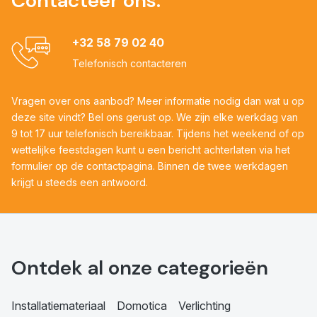
Contacteer ons:
+32 58 79 02 40
Telefonisch contacteren
Vragen over ons aanbod? Meer informatie nodig dan wat u op
deze site vindt? Bel ons gerust op. We zijn elke werkdag van
9 tot 17 uur telefonisch bereikbaar. Tijdens het weekend of op
wettelijke feestdagen kunt u een bericht achterlaten via het
formulier op de contactpagina. Binnen de twee werkdagen
krijgt u steeds een antwoord.
Ontdek al onze categorieën
Installatiemateriaal
Domotica
Verlichting