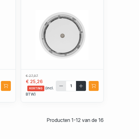
€ 27,97
€ 25,26
(incl.
KORTING
BTW)
Producten 1-12 van de 16