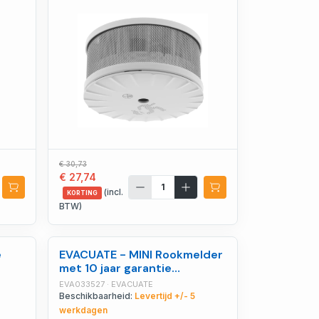
€ 30,73
€ 27,74
(incl.
KORTING
BTW)
e
EVACUATE - MINI Rookmelder
met 10 jaar garantie
autonomie 10 jaar -
EVA033527 · EVACUATE
EVA033527
Beschikbaarheid:
Levertijd +/- 5
werkdagen