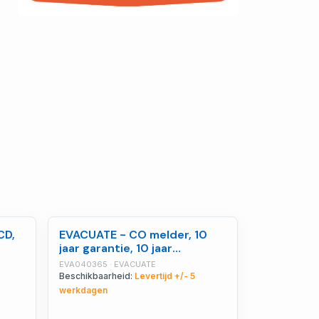
CD,
EVACUATE - CO melder, 10
jaar garantie, 10 jaar
autonomie - EVA040365
EVA040365 · EVACUATE
Beschikbaarheid:
Levertijd +/- 5
werkdagen