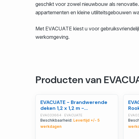
geschikt voor zowel nieuwbouw als renovatie
appartementen en kleine utiliteitsgebouwen waar
Met EVACUATE kiest u voor gebruiksvriendelijke
werkomgeving.
Producten van EVACU
EVACUATE - Brandwerende
EVA
deken 1,2 x 1,2 m -
Rook
EVA033664
gara
EVA033664 · EVACUATE
EVA03
EVA
Beschikbaarheid:
Levertijd +/- 5
Besch
werkdagen
werk