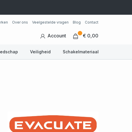
rken
Over ons
Veelgestelde vragen
Blog
Contact
Account
€ 0,00
eedschap
Veiligheid
Schakelmateriaal