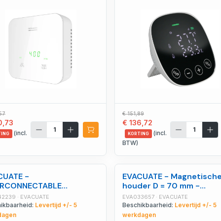
57
€ 151,89
0,73
€ 136,72
(incl.
(incl.
TING
KORTING
BTW)
CUATE -
EVACUATE - Magnetisch
ERCONNECTABLE
houder D = 70 mm -
melder, 3 jaar garantie,
EVA033657
2239 · EVACUATE
EVA033657 · EVACUATE
aar autono - EVA042239
ikbaarheid:
Levertijd +/- 5
Beschikbaarheid:
Levertijd +/- 5
dagen
werkdagen