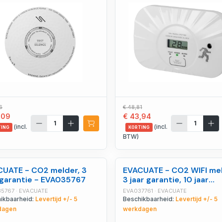
6
€ 48,81
,09
€ 43,94
(incl.
(incl.
TING
KORTING
BTW)
UATE - CO2 melder, 3
EVACUATE - CO2 WIFI mel
 garantie - EVA035767
3 jaar garantie, 10 jaar
autonomie - EVA037761
5767 · EVACUATE
EVA037761 · EVACUATE
ikbaarheid:
Levertijd +/- 5
Beschikbaarheid:
Levertijd +/- 5
dagen
werkdagen