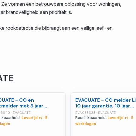
. Ze vormen een betrouwbare oplossing voor woningen,
 brandveiligheid een prioriteit is.
 rookdetectie die bijdraagt aan een veilige leef- en
ATE
CUATE - CO en
EVACUATE - CO melder L
melder met 3 jaar
10 jaar garantie, 10 jaar
ntie autonomie 10 jaar -
autonomie - EVA033633
3640 · EVACUATE
EVA033633 · EVACUATE
033640
ikbaarheid:
Levertijd +/- 5
Beschikbaarheid:
Levertijd +/- 5
dagen
werkdagen