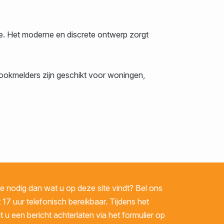
e. Het moderne en discrete ontwerp zorgt
okmelders zijn geschikt voor woningen,
 nodig dan wat u op deze site vindt? Bel ons
 17 uur telefonisch bereikbaar. Tijdens het
u een bericht achterlaten via het formulier op