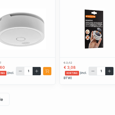
7
€ 3,42
,60
€ 3,08
(incl.
(incl.
TING
KORTING
BTW)
de