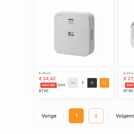
€ 38,22
€ 30,5
€ 34,42
€ 27
(incl.
KORTING
KOR
BTW)
BTW)
Vorige
1
2
Volgen