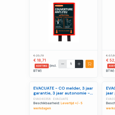
€ 20,79
€ 57,8
€ 18,71
€ 52
(incl.
KORTING
KOR
BTW)
BTW)
EVACUATE - CO melder, 3 jaar
EVAC
garantie, 3 jaar autonomie -
jaar
EVA040358
EVA040358 · EVACUATE
EVA03
Beschikbaarheid:
Levertijd +/- 5
Besch
werkdagen
werk