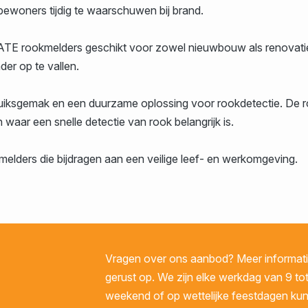
bewoners tijdig te waarschuwen bij brand.
UATE rookmelders geschikt voor zowel nieuwbouw als renovati
der op te vallen.
ksgemak en een duurzame oplossing voor rookdetectie. De ro
ar een snelle detectie van rook belangrijk is.
elders die bijdragen aan een veilige leef- en werkomgeving.
Vragen over ons aanbod? Meer informatie
gerust op. We zijn elke werkdag van 9 tot
weekend of op wettelijke feestdagen kunt 