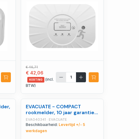
€ 46,71
€ 42,06
(incl.
KORTING
BTW)
der,
EVACUATE - COMPACT
rookmelder, 10 jaar garantie,
10 jaar batterijduur -
EVA040341 · EVACUATE
EVA040341
Beschikbaarheid:
Levertijd +/- 5
werkdagen