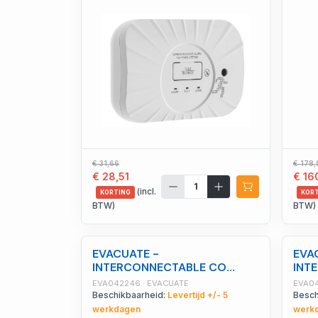
€ 31,66
€ 178,
€ 28,51
€ 16
(incl.
KORTING
KOR
BTW)
BTW)
EVACUATE -
EVA
INTERCONNECTABLE CO
INT
melder, 3 jaar garantie, 5 jaar
rook
EVA042246 · EVACUATE
EVA04
autonomi - EVA042246
10 j
Beschikbaarheid:
Levertijd +/- 5
Besch
werkdagen
werk