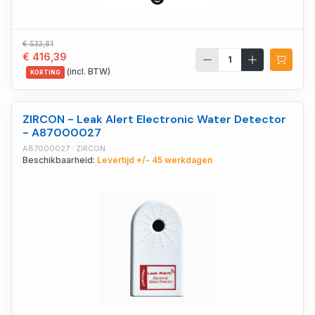
€ 533,81
€ 416,39
(incl. BTW)
KORTING
ZIRCON - Leak Alert Electronic Water Detector
- A87000027
A87000027 · ZIRCON
Beschikbaarheid:
Levertijd +/- 45 werkdagen