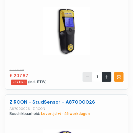
€ 266,22
€ 207,67
(incl. BTW)
KORTING
ZIRCON - StudSensor - A87000026
A87000026 · ZIRCON
Beschikbaarheid:
Levertijd +/- 45 werkdagen