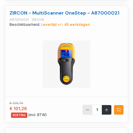
ZIRCON - MultiScanner OneStep - A87000021
A87000021 · ZIRCON
Beschikbaarheid:
Levertijd +/- 45 werkdagen
€ 129,79
€ 101,26
(incl. BTW)
KORTING