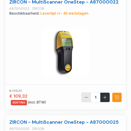
ZIRCON - MultiScanner OneStep - A87000022
A87000022 · ZIRCON
Beschikbaarheid:
Levertijd +/- 45 werkdagen
€ 140,14
€ 109,32
(incl. BTW)
KORTING
ZIRCON - MultiScanner OneStep - A87000025
A87000025 · ZIRCON