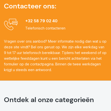
Contacteer ons:
+32 58 79 02 40
Telefonisch contacteren
Vragen over ons aanbod? Meer informatie nodig dan wat u op
deze site vindt? Bel ons gerust op. We zijn elke werkdag van
9 tot 17 uur telefonisch bereikbaar. Tijdens het weekend of op
wettelijke feestdagen kunt u een bericht achterlaten via het
formulier op de contactpagina. Binnen de twee werkdagen
krijgt u steeds een antwoord.
Ontdek al onze categorieën