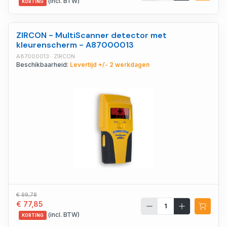
(incl. BTW)
KORTING
ZIRCON - MultiScanner detector met
kleurenscherm - A87000013
A87000013 · ZIRCON
Beschikbaarheid:
Levertijd +/- 2 werkdagen
€ 99,78
€ 77,85
(incl. BTW)
KORTING