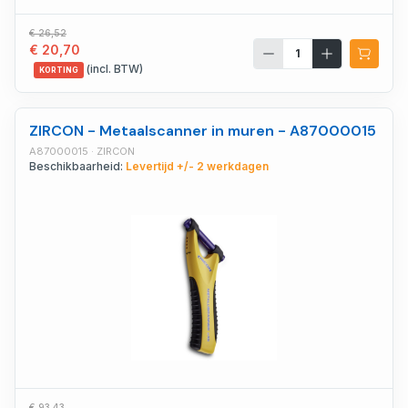
€ 26,52
€ 20,70
(incl. BTW)
KORTING
ZIRCON - Metaalscanner in muren - A87000015
A87000015 · ZIRCON
Beschikbaarheid:
Levertijd +/- 2 werkdagen
€ 93,43