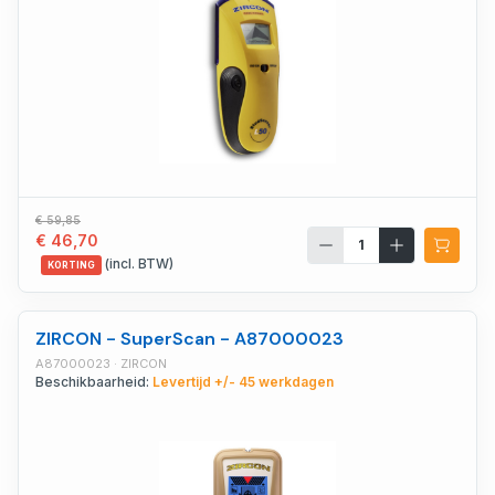
€ 59,85
€ 46,70
(incl. BTW)
KORTING
ZIRCON - SuperScan - A87000023
A87000023 · ZIRCON
Beschikbaarheid:
Levertijd +/- 45 werkdagen