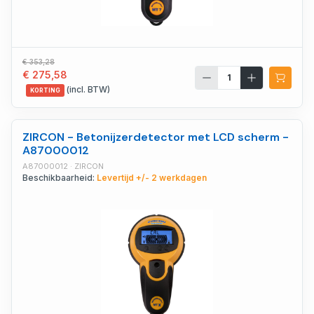
€ 353,28
€ 275,58
(incl. BTW)
KORTING
ZIRCON - Betonijzerdetector met LCD scherm -
A87000012
A87000012 · ZIRCON
Beschikbaarheid:
Levertijd +/- 2 werkdagen