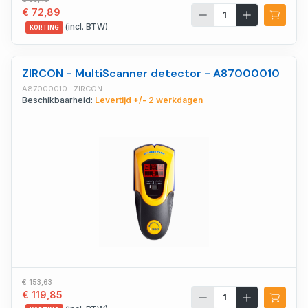
€ 72,89
(incl. BTW)
KORTING
ZIRCON - MultiScanner detector - A87000010
A87000010 · ZIRCON
Beschikbaarheid:
Levertijd +/- 2 werkdagen
€ 153,63
€ 119,85