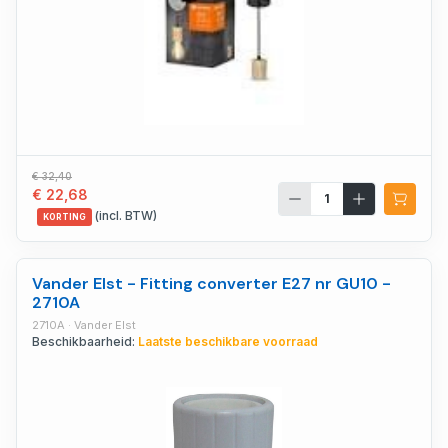
€ 32,40
€ 22,68
(incl. BTW)
KORTING
Vander Elst - Fitting converter E27 nr GU10 -
2710A
2710A · Vander Elst
Beschikbaarheid:
Laatste beschikbare voorraad