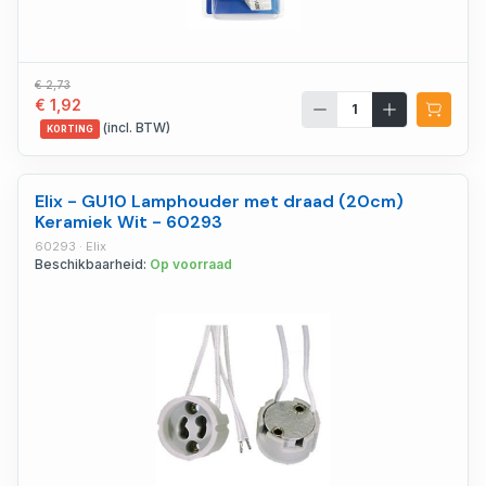
€ 2,73
€ 1,92
(incl. BTW)
KORTING
Elix - GU10 Lamphouder met draad (20cm)
Keramiek Wit - 60293
60293 · Elix
Beschikbaarheid:
Op voorraad