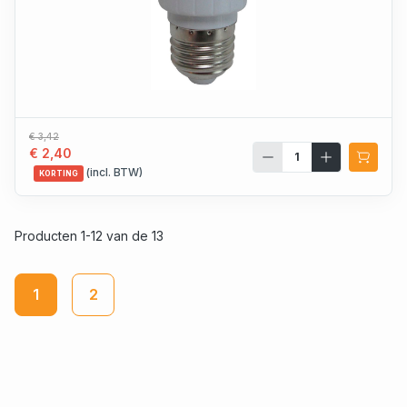
€ 3,42
€ 2,40
(incl. BTW)
KORTING
Producten 1-12 van de 13
1
2