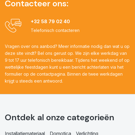
Contacteer ons:
+32 58 79 02 40
Telefonisch contacteren
Vragen over ons aanbod? Meer informatie nodig dan wat u op
deze site vindt? Bel ons gerust op. We zijn elke werkdag van
9 tot 17 uur telefonisch bereikbaar. Tijdens het weekend of op
wettelijke feestdagen kunt u een bericht achterlaten via het
formulier op de contactpagina. Binnen de twee werkdagen
krijgt u steeds een antwoord.
Ontdek al onze categorieën
Installatiemateriaal
Domotica
Verlichting