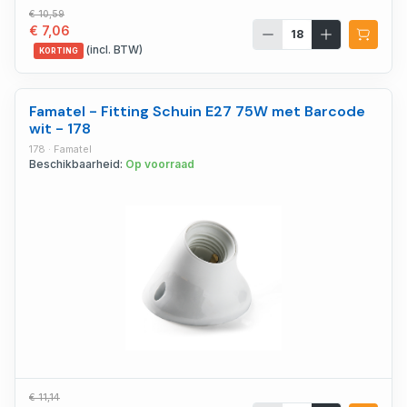
€ 10,59
€ 7,06
(incl. BTW)
KORTING
Famatel - Fitting Schuin E27 75W met Barcode
wit - 178
178 · Famatel
Beschikbaarheid:
Op voorraad
€ 11,14