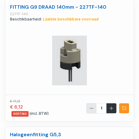
FITTING G9 DRAAD 140mm - 227TF-140
227TF-140
Beschikbaarheid:
Laatste beschikbare voorraad
€ 11,13
€ 6,12
(incl. BTW)
KORTING
Halogeenfitting G5,3