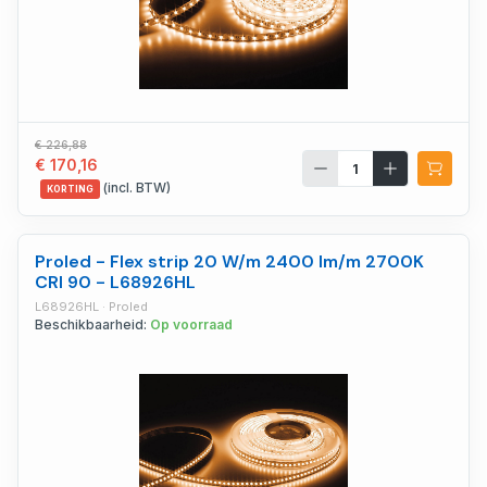
€ 226,88
€ 170,16
(incl. BTW)
KORTING
Proled - Flex strip 20 W/m 2400 lm/m 2700K
CRI 90 - L68926HL
L68926HL · Proled
Beschikbaarheid:
Op voorraad