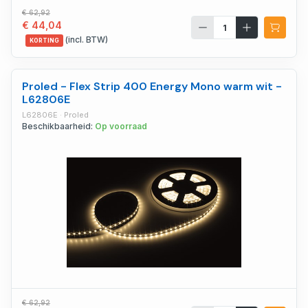
€ 62,92
€ 44,04
(incl. BTW)
KORTING
Proled - Flex Strip 400 Energy Mono warm wit -
L62806E
L62806E · Proled
Beschikbaarheid:
Op voorraad
€ 62,92