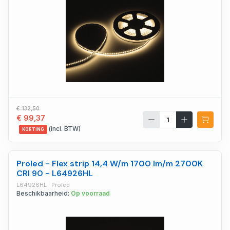
€ 132,50
€ 99,37
(incl. BTW)
KORTING
Proled - Flex strip 14,4 W/m 1700 lm/m 2700K
CRI 90 - L64926HL
L64926HL · Proled
Beschikbaarheid:
Op voorraad