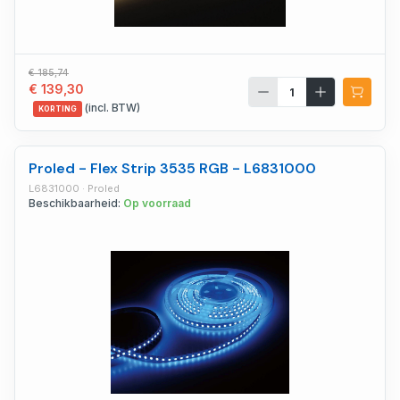
€ 185,74
€ 139,30
(incl. BTW)
KORTING
Proled - Flex Strip 3535 RGB - L6831000
L6831000 · Proled
Beschikbaarheid:
Op voorraad