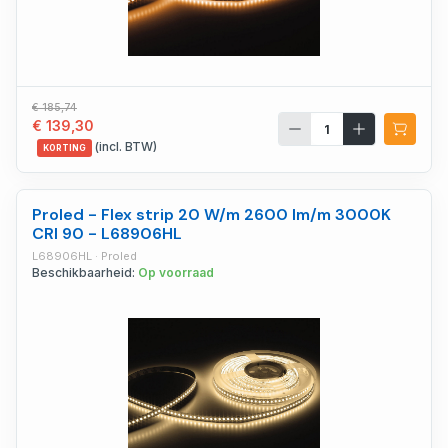
€ 185,74
€ 139,30
(incl. BTW)
KORTING
Proled - Flex strip 20 W/m 2600 lm/m 3000K
CRI 90 - L68906HL
L68906HL · Proled
Beschikbaarheid:
Op voorraad