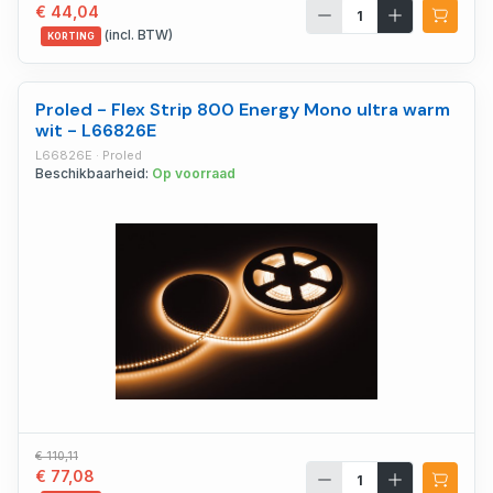
€ 44,04
(incl. BTW)
KORTING
Proled - Flex Strip 800 Energy Mono ultra warm
wit - L66826E
L66826E · Proled
Beschikbaarheid:
Op voorraad
€ 110,11
€ 77,08