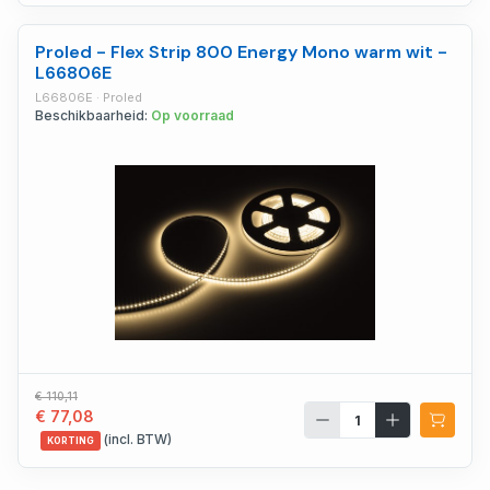
Proled - Flex Strip 800 Energy Mono warm wit -
L66806E
L66806E · Proled
Beschikbaarheid:
Op voorraad
€ 110,11
€ 77,08
(incl. BTW)
KORTING