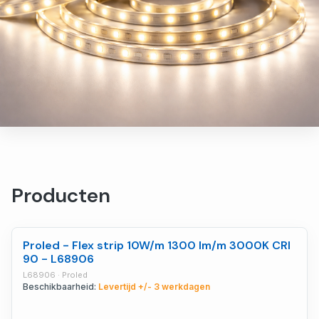
Producten
Proled - Flex strip 10W/m 1300 lm/m 3000K CRI
90 - L68906
L68906 · Proled
Beschikbaarheid:
Levertijd +/- 3 werkdagen