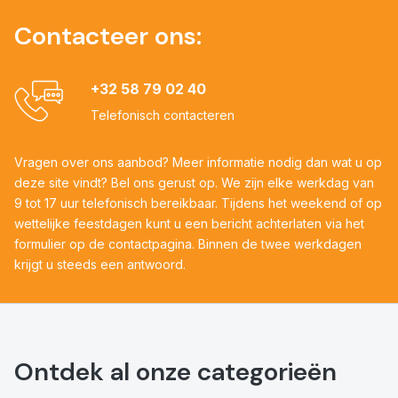
Contacteer ons:
+32 58 79 02 40
Telefonisch contacteren
Vragen over ons aanbod? Meer informatie nodig dan wat u op
deze site vindt? Bel ons gerust op. We zijn elke werkdag van
9 tot 17 uur telefonisch bereikbaar. Tijdens het weekend of op
wettelijke feestdagen kunt u een bericht achterlaten via het
formulier op de contactpagina. Binnen de twee werkdagen
krijgt u steeds een antwoord.
Ontdek al onze categorieën