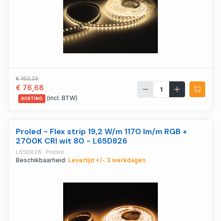
€ 102,25
€ 76,68
(incl. BTW)
KORTING
Proled - Flex strip 19,2 W/m 1170 lm/m RGB +
2700K CRI wit 80 - L65D826
L65D826 · Proled
Beschikbaarheid:
Levertijd +/- 3 werkdagen