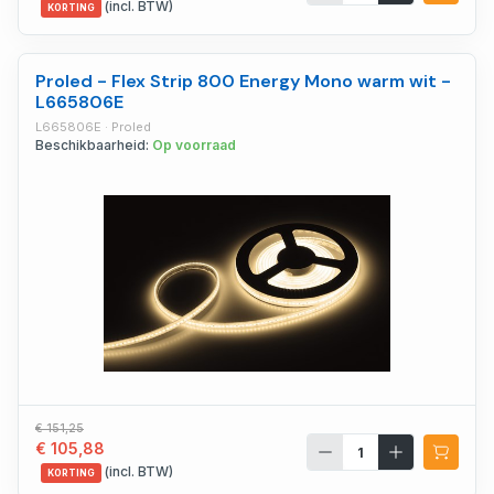
(incl. BTW)
KORTING
Proled - Flex Strip 800 Energy Mono warm wit -
L665806E
L665806E · Proled
Beschikbaarheid:
Op voorraad
€ 151,25
€ 105,88
(incl. BTW)
KORTING