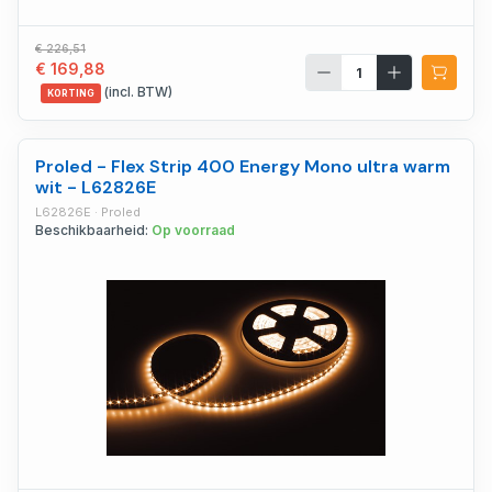
€ 226,51
€ 169,88
(incl. BTW)
KORTING
Proled - Flex Strip 400 Energy Mono ultra warm
wit - L62826E
L62826E · Proled
Beschikbaarheid:
Op voorraad