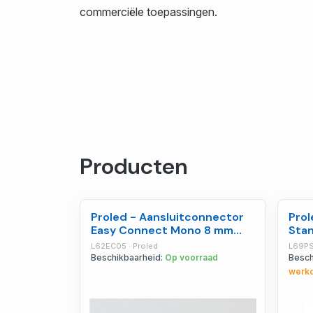
commerciële toepassingen.
Producten
Proled - Aansluitconnector
Prol
Easy Connect Mono 8 mm
Stan
IP20 - L62EC05
L69
L62EC05 · Proled
L69PS
Beschikbaarheid:
Op voorraad
Besch
werk