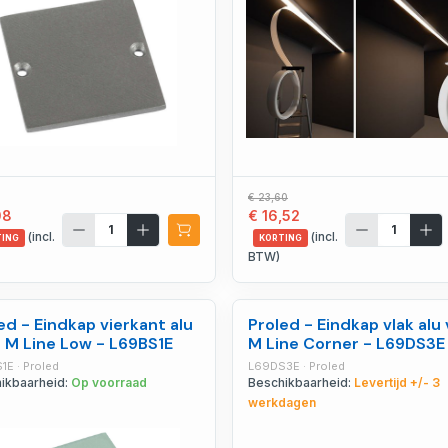
€ 23,60
08
€ 16,52
(incl.
(incl.
TING
KORTING
BTW)
ed - Eindkap vierkant alu
Proled - Eindkap vlak alu
 M Line Low - L69BS1E
M Line Corner - L69DS3E
1E · Proled
L69DS3E · Proled
ikbaarheid:
Op voorraad
Beschikbaarheid:
Levertijd +/- 3
werkdagen