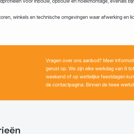
ledprofielen voor inbouw, opbouw en hoekmontage, evenals bi
ren, winkels en technische omgevingen waar afwerking en lich
Vragen over ons aanbod? Meer informatie
gerust op. We zijn elke werkdag van 9 tot
weekend of op wettelijke feestdagen kunt 
de contactpagina. Binnen de twee werkda
rieën