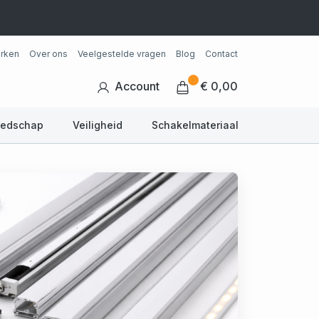
rken
Over ons
Veelgestelde vragen
Blog
Contact
Account
€ 0,00
eedschap
Veiligheid
Schakelmateriaal