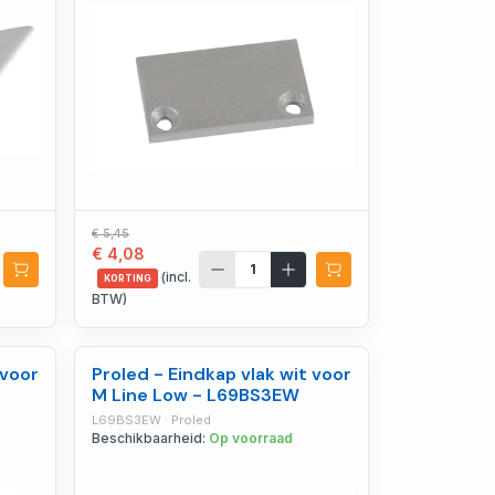
€ 5,45
€ 4,08
(incl.
KORTING
BTW)
 voor
Proled - Eindkap vlak wit voor
M Line Low - L69BS3EW
L69BS3EW · Proled
Beschikbaarheid:
Op voorraad