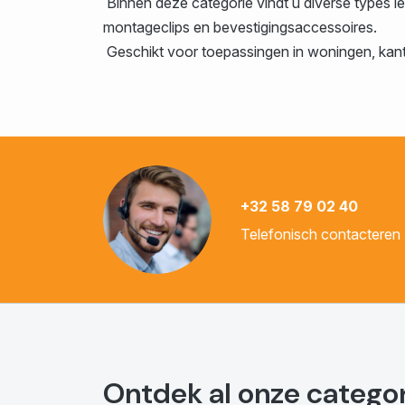
Binnen deze categorie vindt u diverse types 
montageclips en bevestigingsaccessoires.
Geschikt voor toepassingen in woningen, kanto
+32 58 79 02 40
Telefonisch contacteren
Ontdek al onze catego