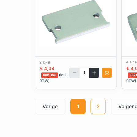
€ 5,45
€ 5,45
€ 4,08
€ 4,
(incl.
KORTING
KOR
BTW)
BTW)
Vorige
1
2
Volgen