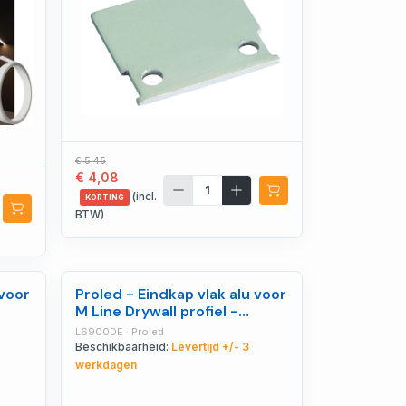
€ 5,45
€ 4,08
(incl.
KORTING
BTW)
 voor
Proled - Eindkap vlak alu voor
M Line Drywall profiel -
L6900DE
L6900DE · Proled
Beschikbaarheid:
Levertijd +/- 3
werkdagen