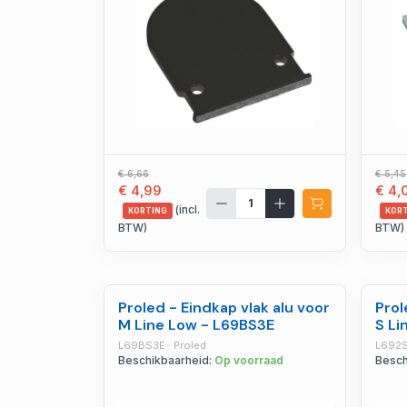
€ 6,66
€ 5,45
€ 4,99
€ 4,
(incl.
KORTING
KOR
BTW)
BTW)
Proled - Eindkap vlak alu voor
Prol
M Line Low - L69BS3E
S Li
L69BS3E · Proled
L692S
Beschikbaarheid:
Op voorraad
Besch