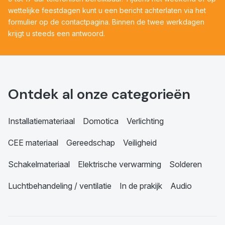
wettelijke feestdagen kunt u een bericht achterlaten via het
formulier op de contactpagina. Binnen de twee werkdagen
krijgt u steeds een antwoord.
Ontdek al onze categorieën
Installatiemateriaal
Domotica
Verlichting
CEE materiaal
Gereedschap
Veiligheid
Schakelmateriaal
Elektrische verwarming
Solderen
Luchtbehandeling / ventilatie
In de prakijk
Audio