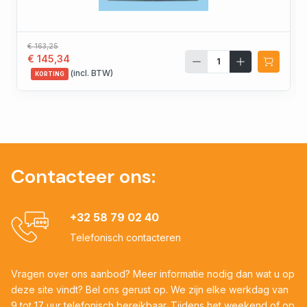
€ 163,25
€ 145,34
(incl. BTW)
KORTING
Contacteer ons:
+32 58 79 02 40
Telefonisch contacteren
Vragen over ons aanbod? Meer informatie nodig dan wat u op
deze site vindt? Bel ons gerust op. We zijn elke werkdag van
9 tot 17 uur telefonisch bereikbaar. Tijdens het weekend of op