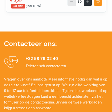
€ 0,29
(incl. BTW)
KORTING
Contacteer ons:
+32 58 79 02 40
Telefonisch contacteren
Vragen over ons aanbod? Meer informatie nodig dan wat u op
deze site vindt? Bel ons gerust op. We zijn elke werkdag van
9 tot 17 uur telefonisch bereikbaar. Tijdens het weekend of op
wettelijke feestdagen kunt u een bericht achterlaten via het
formulier op de contactpagina. Binnen de twee werkdagen
krijgt u steeds een antwoord.