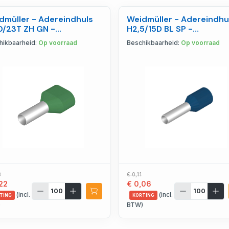
dmüller - Adereindhuls
Weidmüller - Adereindhu
0/23T ZH GN -
H2,5/15D BL SP -
37690000
1476280000
hikbaarheid:
Op voorraad
Beschikbaarheid:
Op voorraad
3
€ 0,11
22
€ 0,06
(incl.
(incl.
TING
KORTING
)
BTW)