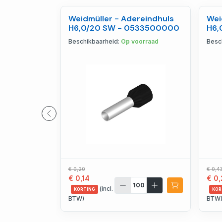
Weidmüller - Adereindhuls
Wei
H6,0/20 SW - 0533500000
H6,
90
Beschikbaarheid:
Op voorraad
Besc
€ 0,20
€ 0,4
€ 0,14
€ 0,
(incl.
KORTING
KOR
BTW)
BTW