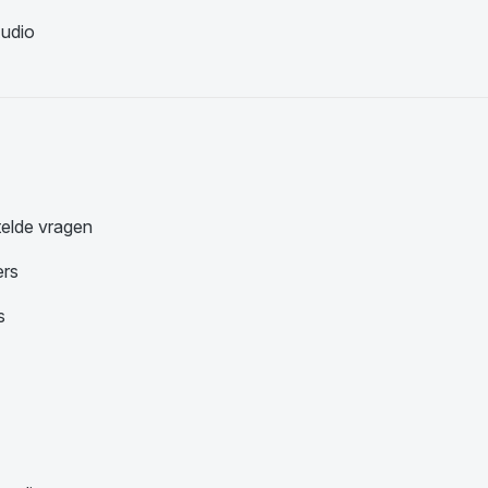
udio
telde vragen
ers
s