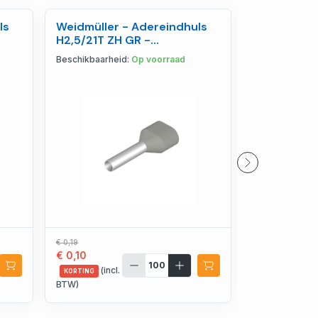
ls
Weidmüller - Adereindhuls
Weidmüller
H2,5/21T ZH GR -
BRACKET (5
9037650000
10612000
Beschikbaarheid:
Op voorraad
Beschikbaarhe
€ 0,19
€ 2,67
€ 0,10
(incl. BTW)
(incl.
KORTING
BTW)