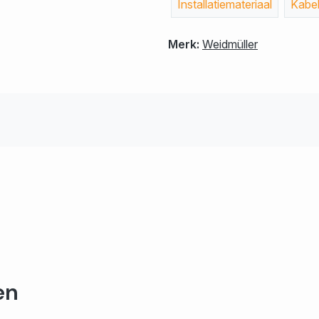
Installatiemateriaal
Kabe
Merk:
Weidmüller
en