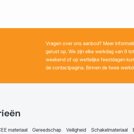
Vragen over ons aanbod? Meer informatie
gerust op. We zijn elke werkdag van 9 tot
weekend of op wettelijke feestdagen kunt 
de contactpagina. Binnen de twee werkda
rieën
EE materiaal
Gereedschap
Veiligheid
Schakelmateriaal