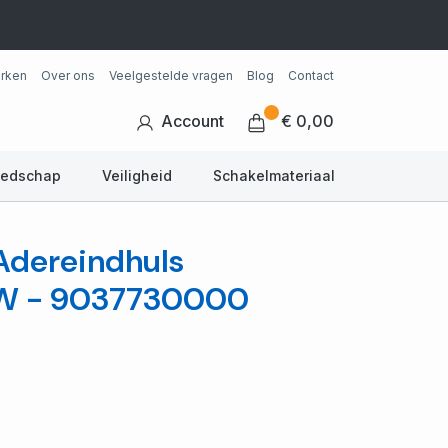
rken
Over ons
Veelgestelde vragen
Blog
Contact
Account
€ 0,00
eedschap
Veiligheid
Schakelmateriaal
Adereindhuls
 W - 9037730000