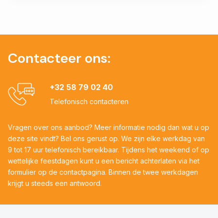
Contacteer ons:
+32 58 79 02 40
Telefonisch contacteren
Vragen over ons aanbod? Meer informatie nodig dan wat u op
deze site vindt? Bel ons gerust op. We zijn elke werkdag van
9 tot 17 uur telefonisch bereikbaar. Tijdens het weekend of op
wettelijke feestdagen kunt u een bericht achterlaten via het
formulier op de contactpagina. Binnen de twee werkdagen
krijgt u steeds een antwoord.