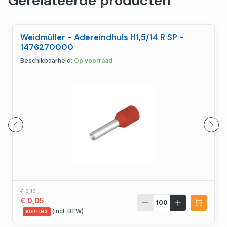
Gerelateerde producten
Weidmüller - Adereindhuls H1,5/14 R SP -
1476270000
Beschikbaarheid:
Op voorraad
€ 0,10
€ 0,05
(incl. BTW)
KORTING