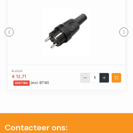
€ 21,14
€ 12,71
(incl. BTW)
KORTING
Contacteer ons: