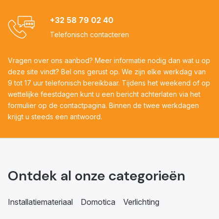
+32 58 79 02 40
Telefonisch contacteren
Vragen over ons aanbod? Meer informatie nodig dan wat u op
deze site vindt? Bel ons gerust op. We zijn elke werkdag van
9 tot 17 uur telefonisch bereikbaar. Tijdens het weekend of op
wettelijke feestdagen kunt u een bericht achterlaten via het
formulier op de contactpagina. Binnen de twee werkdagen
krijgt u steeds een antwoord.
Ontdek al onze categorieën
Installatiemateriaal
Domotica
Verlichting