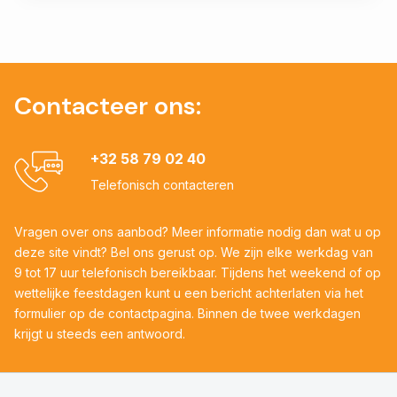
Contacteer ons:
+32 58 79 02 40
Telefonisch contacteren
Vragen over ons aanbod? Meer informatie nodig dan wat u op
deze site vindt? Bel ons gerust op. We zijn elke werkdag van
9 tot 17 uur telefonisch bereikbaar. Tijdens het weekend of op
wettelijke feestdagen kunt u een bericht achterlaten via het
formulier op de contactpagina. Binnen de twee werkdagen
krijgt u steeds een antwoord.