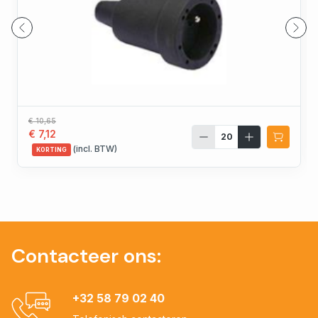
€ 10,65
€ 7,12
(incl. BTW)
KORTING
Contacteer ons:
+32 58 79 02 40