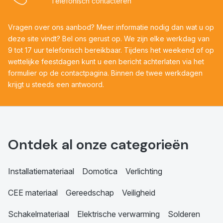
Telefonisch contacteren
Vragen over ons aanbod? Meer informatie nodig dan wat u op
deze site vindt? Bel ons gerust op. We zijn elke werkdag van
9 tot 17 uur telefonisch bereikbaar. Tijdens het weekend of op
wettelijke feestdagen kunt u een bericht achterlaten via het
formulier op de contactpagina. Binnen de twee werkdagen
krijgt u steeds een antwoord.
Ontdek al onze categorieën
Installatiemateriaal
Domotica
Verlichting
CEE materiaal
Gereedschap
Veiligheid
Schakelmateriaal
Elektrische verwarming
Solderen