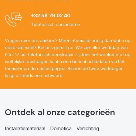
+32 58 79 02 40
Telefonisch contacteren
Vragen over ons aanbod? Meer informatie nodig dan wat u op
deze site vindt? Bel ons gerust op. We zijn elke werkdag van
9 tot 17 uur telefonisch bereikbaar. Tijdens het weekend of op
wettelijke feestdagen kunt u een bericht achterlaten via het
formulier op de contactpagina. Binnen de twee werkdagen
krijgt u steeds een antwoord.
Ontdek al onze categorieën
Installatiemateriaal
Domotica
Verlichting