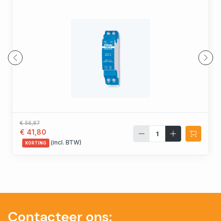
€ 56,87
€ 41,80
(incl. BTW)
KORTING
Contacteer ons: