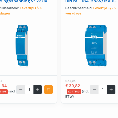
dingsspanning vr 230V
DIN rail. 184..253V/12VDC
tielmotor - 30014021
30W - 20000167
hikbaarheid:
Levertijd +/- 5
Beschikbaarheid:
Levertijd +/- 5
dagen
werkdagen
24
€ 41,94
6,64
€ 30,82
(incl.
(incl.
TING
KORTING
)
BTW)