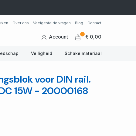
rken
Over ons
Veelgestelde vragen
Blog
Contact
Account
€ 0,00
eedschap
Veiligheid
Schakelmateriaal
ngsblok voor DIN rail.
VDC 15W - 20000168