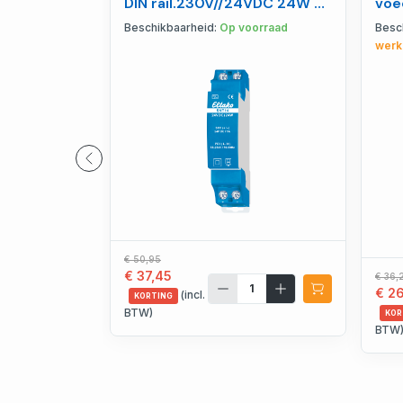
DIN rail.230V//24VDC 24W -
voe
30014032
ven
Beschikbaarheid:
Op voorraad
Besc
werk
€ 50,95
€ 37,45
€ 36,
€ 2
(incl.
KORTING
BTW)
KOR
BTW