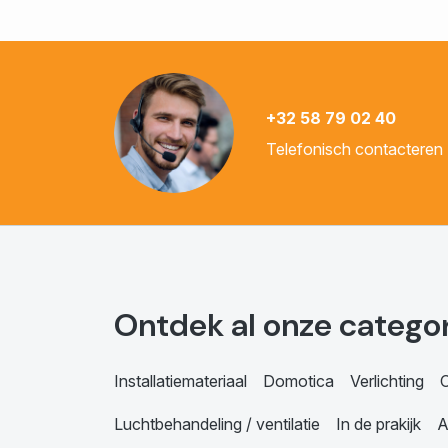
+32 58 79 02 40
Telefonisch contacteren
Ontdek al onze catego
Installatiemateriaal
Domotica
Verlichting
C
Luchtbehandeling / ventilatie
In de prakijk
A