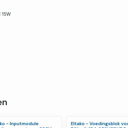
C 15W
en
ako - Inputmodule
Eltako - Voedingsblok vo