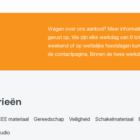
Vragen over ons aanbod? Meer informatie
gerust op. We zijn elke werkdag van 9 tot
weekend of op wettelijke feestdagen kunt 
de contactpagina. Binnen de twee werkda
rieën
EE materiaal
Gereedschap
Veiligheid
Schakelmateriaal
udio