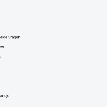
telde vragen
ers
s
andje