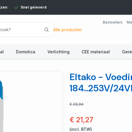
jzen
Snel geleverd
Bestsellers
Me
Alle producten
al
Domotica
Verlichting
CEE materiaal
Ger
Eltako - Voedi
184..253V/24
€ 28,94
€ 21,27
(incl. BTW)