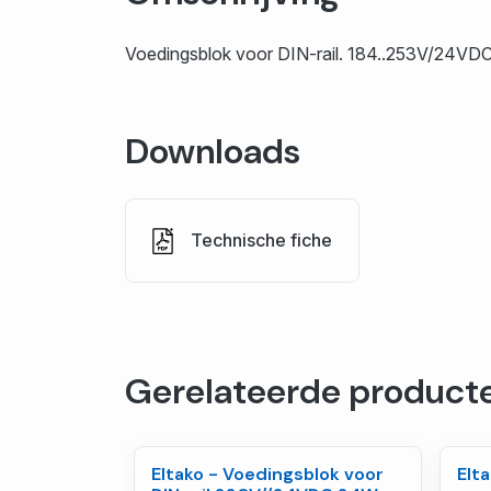
Voedingsblok voor DIN-rail. 184..253V/24VD
Downloads
Technische fiche
Gerelateerde product
Eltako - Voedingsblok voor
Elt