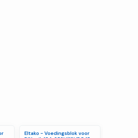
or
Eltako - Voedingsblok voor
Eltako - Vo