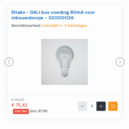
Eltako - DALI bus voeding 80mA voor
inbouwdoosje - 33000026
Beschikbaarheid:
Levertijd +/- 5 werkdagen
€ 102,61
€ 75,42
(incl. BTW)
KORTING