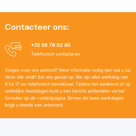
Contacteer ons:
+32 58 79 02 40
Telefonisch contacteren
Vragen over ons aanbod? Meer informatie nodig dan wat u op
deze site vindt? Bel ons gerust op. We zijn elke werkdag van
9 tot 17 uur telefonisch bereikbaar. Tijdens het weekend of op
wettelijke feestdagen kunt u een bericht achterlaten via het
formulier op de contactpagina. Binnen de twee werkdagen
krijgt u steeds een antwoord.