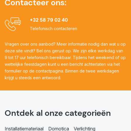
Contacteer ons:
+32 58 79 02 40
Telefonisch contacteren
Vragen over ons aanbod? Meer informatie nodig dan wat u op
deze site vindt? Bel ons gerust op. We zijn elke werkdag van
9 tot 17 uur telefonisch bereikbaar. Tijdens het weekend of op
wettelijke feestdagen kunt u een bericht achterlaten via het
formulier op de contactpagina. Binnen de twee werkdagen
krijgt u steeds een antwoord.
Ontdek al onze categorieën
Installatiemateriaal
Domotica
Verlichting