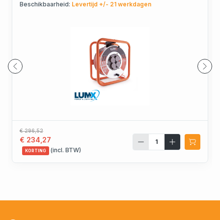
Beschikbaarheid:
Levertijd +/- 21 werkdagen
€ 296,52
€ 234,27
(incl. BTW)
KORTING