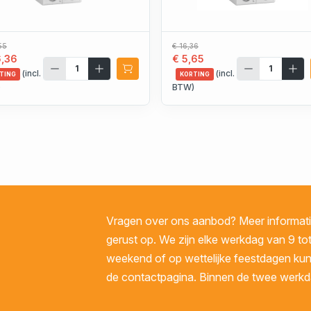
55
€ 16,36
6,36
€ 5,65
(incl.
(incl.
TING
KORTING
)
BTW)
Vragen over ons aanbod? Meer informatie
gerust op. We zijn elke werkdag van 9 tot
weekend of op wettelijke feestdagen kunt 
de contactpagina. Binnen de twee werkda