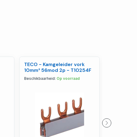
TECO - Kamgeleider vork
Hensel - A
10mm² 56mod 2p - T10254F
130x130mm
KF0600G
Beschikbaarheid:
Op voorraad
Beschikbaarhe