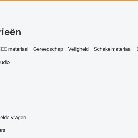
rieën
EE materiaal
Gereedschap
Veiligheid
Schakelmateriaal
udio
telde vragen
ers