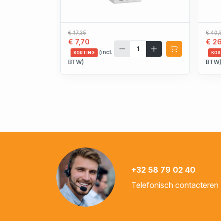
€ 17,35
€ 40,
€ 7,70
€ 2
(incl.
KORTING
KOR
BTW)
BTW
+32 58 79 02 40
Telefonisch contacteren