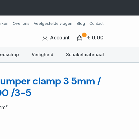
rken
Over ons
Veelgestelde vragen
Blog
Contact
Account
€ 0,00
eedschap
Veiligheid
Schakelmateriaal
 Jumper clamp 3 5mm /
00 /3-5
mm²