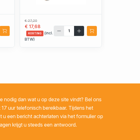
€ 27,20
€ 20,07
€ 17,68
€ 12,04
(incl.
(incl.
KORTING
KORTING
BTW)
BTW)
 nodig dan wat u op deze site vindt? Bel ons
 17 uur telefonisch bereikbaar. Tijdens het
u een bericht achterlaten via het formulier op
gen krijgt u steeds een antwoord.