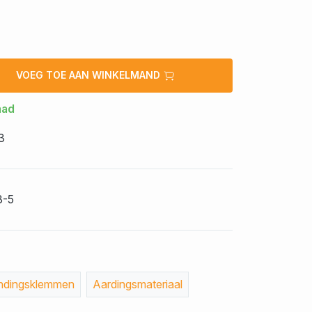
VOEG TOE AAN WINKELMAND
aad
3
3-5
indingsklemmen
Aardingsmateriaal