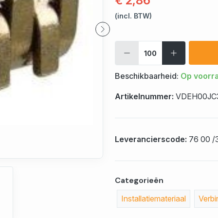
€ 2,86
(incl. BTW)
Beschikbaarheid:
Op voorr
Artikelnummer:
VDEH00JC
Leverancierscode:
76 00 /
Categorieën
Installatiemateriaal
Verb