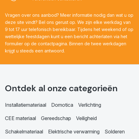
Vragen over ons aanbod? Meer informatie nodig dan wat u op
deze site vindt? Bel ons gerust op. We zijn elke werkdag van
9 tot 17 uur telefonisch bereikbaar. Tijdens het weekend of op
wettelijke feestdagen kunt u een bericht achterlaten via het
formulier op de contactpagina. Binnen de twee werkdagen
krijgt u steeds een antwoord.
Ontdek al onze categorieën
Installatiemateriaal
Domotica
Verlichting
CEE materiaal
Gereedschap
Veiligheid
Schakelmateriaal
Elektrische verwarming
Solderen