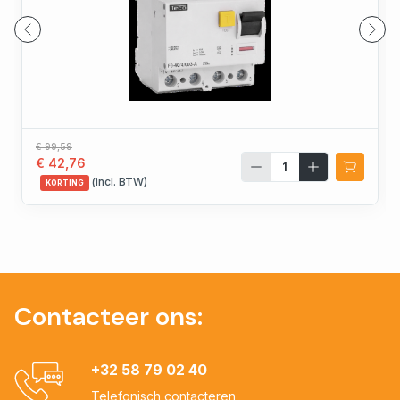
€ 99,59
€ 42,76
(incl. BTW)
KORTING
Contacteer ons:
+32 58 79 02 40
Telefonisch contacteren