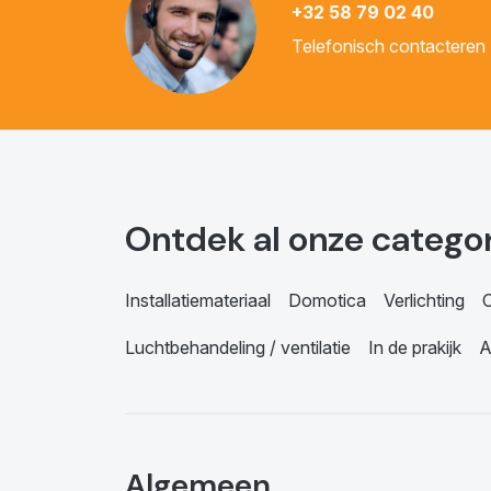
+32 58 79 02 40
Telefonisch contacteren
Ontdek al onze catego
Installatiemateriaal
Domotica
Verlichting
C
Luchtbehandeling / ventilatie
In de prakijk
A
Algemeen