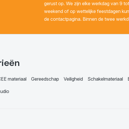
gerust op. We zijn elke werkdag van 9 tot
weekend of op wettelijke feestdagen kunt 
de contactpagina. Binnen de twee werkda
rieën
EE materiaal
Gereedschap
Veiligheid
Schakelmateriaal
udio