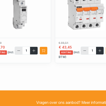
39
€ 89,54
,70
€ 43,45
(incl.
(incl.
TING
KORTING
)
BTW)
Vragen over ons aanbod? Meer informatie