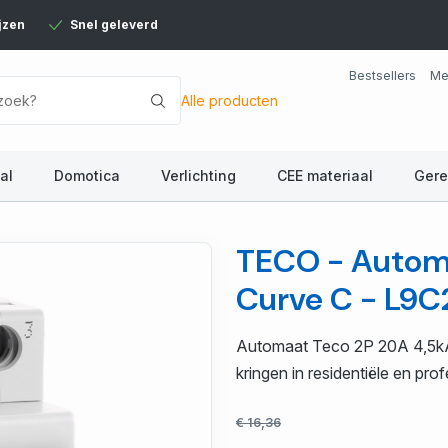
jzen
Snel geleverd
Bestsellers
Me
Alle producten
al
Domotica
Verlichting
CEE materiaal
Ger
TECO - Autom
Curve C - L9
Automaat Teco 2P 20A 4,5kA 
kringen in residentiële en pr
€ 16,36