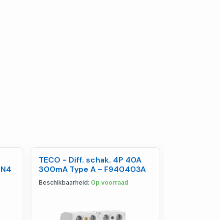
TECO - Diff. schak. 4P 40A
TECO - Aut
3N4
300mA Type A - F940403A
4,5kA Curv
Beschikbaarheid:
Op voorraad
Beschikbaarhe