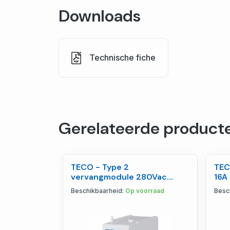
Downloads
Technische fiche
Gerelateerde product
TECO - Type 2
TEC
vervangmodule 280Vac
16A
20kA - SPCT2280
Beschikbaarheid:
Op voorraad
Besc