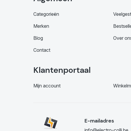
Categorieën
Veelges
Merken
Bestsell
Blog
Over on
Contact
Klantenportaal
Mijn account
Winkelm
E-mailadres
info@electro-colli.be