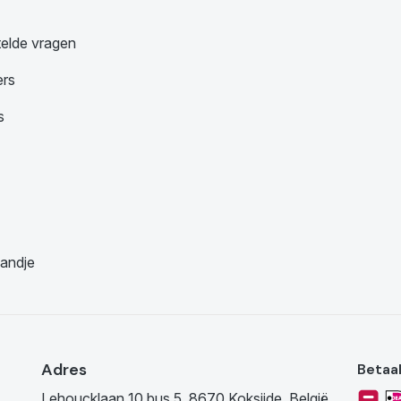
telde vragen
ers
s
andje
Adres
Betaa
Lehoucklaan 10 bus 5, 8670 Koksijde, België