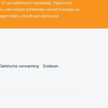
 17 uur telefonisch bereikbaar. Tijdens het
u een bericht achterlaten via het formulier op
gen krijgt u steeds een antwoord.
Elektrische verwarming
Solderen