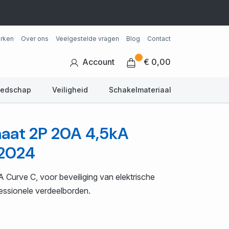
rken
Over ons
Veelgestelde vragen
Blog
Contact
Account
€ 0,00
eedschap
Veiligheid
Schakelmateriaal
aat 2P 20A 4,5kA
C2024
Curve C, voor beveiliging van elektrische
ofessionele verdeelborden.