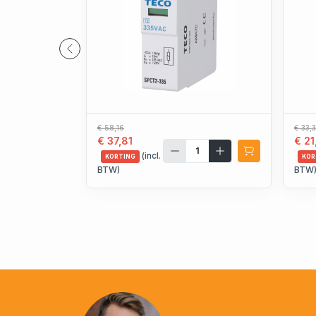
€ 58,16
€ 33,
€ 37,81
€ 21
(incl.
KORTING
KOR
BTW)
BTW