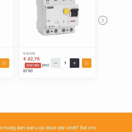
€ 87,08
€ 41,87
€ 42,76
€ 18,59
(incl.
(incl.
KORTING
KORTING
BTW)
BTW)
 nodig dan wat u op deze site vindt? Bel ons