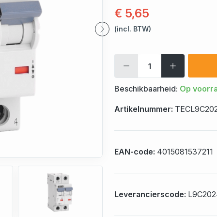
€ 5,65
(incl. BTW)
Beschikbaarheid:
Op voorr
Artikelnummer:
TECL9C20
EAN-code:
4015081537211
Leverancierscode:
L9C202