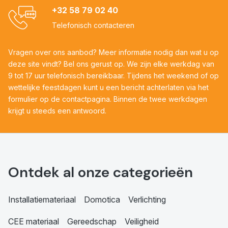
+32 58 79 02 40
Telefonisch contacteren
Vragen over ons aanbod? Meer informatie nodig dan wat u op
deze site vindt? Bel ons gerust op. We zijn elke werkdag van
9 tot 17 uur telefonisch bereikbaar. Tijdens het weekend of op
wettelijke feestdagen kunt u een bericht achterlaten via het
formulier op de contactpagina. Binnen de twee werkdagen
krijgt u steeds een antwoord.
Ontdek al onze categorieën
Installatiemateriaal
Domotica
Verlichting
CEE materiaal
Gereedschap
Veiligheid