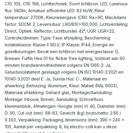
C10: 105, C16: 168, Lichttechniek: Soort lichtbron: LED, Luminous
flux: 580lm, Armatuur efficiëntie LED: 83 lm/W, Kleur
temperatuur: 2700K, Kleurweergave (CRI): Ra>90, MacAdams
factor: SDCM: 2, Levensduur: L90/B10>100,000, Lichtverdeling:
Direct, Optiek: Reflector, Lichtbundel: 42°, UGR: UGR<22,
Controle/dimmen: Type: Fase afsnijding, Bescherming:
Isolatieklasse: Klasse II SELV, IP Klasse: IP44, Energie en
goedkeuringen: Bevat een lichtbron met energieclasse: D,
Breeam: Fulfils Hea 01 for flicker free lighting, Voldoet aan 60
minuten brandwerendheidstest volgens EN 1365-2: Ja,
Geluidsisolatietest geslaagd volgens EN ISO 10140-2:2021 en
10140-3:2021 deel E: Ja, Sunda Hus: C-, Materiaal en
afwerking: Behuizing: Aluminium, Kleur: Matwit (RAL 9003),
Materiaal afdekking: Gehard glas, Montage/Aansluiting:
Montage: Inbouw, Binnen, Aansluiting: Schroefloos
klemmenblok, Afmetingen: Hoogte (mm) H: 40, Diameter (mm)
D: 90, Cut-out (mm): 68-83, Gewicht (kg) bruto/netto: 2.85 /
0.303, Verpakking: Packaging dimensions (mm): 390 x 240 x
105, Aantal per verpakking: 8, bij electro-colli kan u deze