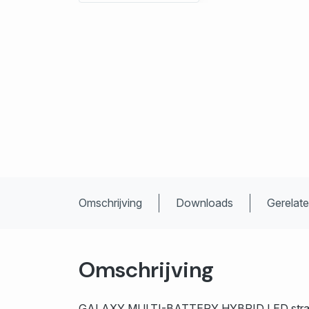
Omschrijving
Downloads
Gerelat
Omschrijving
GALAXY MULTI-BATTERY HYBRID LED straler /