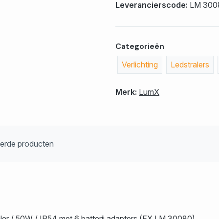
Leverancierscode:
LM 300
Categorieën
Verlichting
Ledstralers
Merk:
LumX
eerde producten
 50W / IP54 met 6 batterij adapters (EX LM 30080)