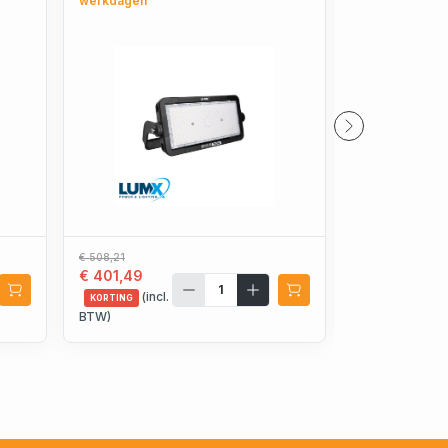
werkdagen
werkdagen
€ 508,21
€ 72,36
€ 401,49
€ 57,16
(incl.
(incl.
KORTING
KORTING
BTW)
BTW)