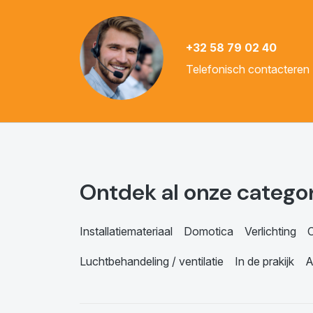
+32 58 79 02 40
Telefonisch contacteren
Ontdek al onze catego
Installatiemateriaal
Domotica
Verlichting
C
Luchtbehandeling / ventilatie
In de prakijk
A