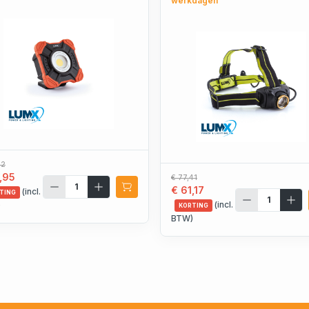
werkdagen
32
,95
€ 77,41
€ 61,17
(incl.
TING
(incl.
)
KORTING
BTW)