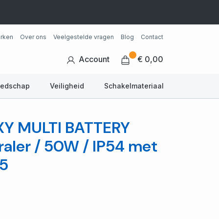
rken
Over ons
Veelgestelde vragen
Blog
Contact
Account
€ 0,00
eedschap
Veiligheid
Schakelmateriaal
XY MULTI BATTERY
raler / 50W / IP54 met
85