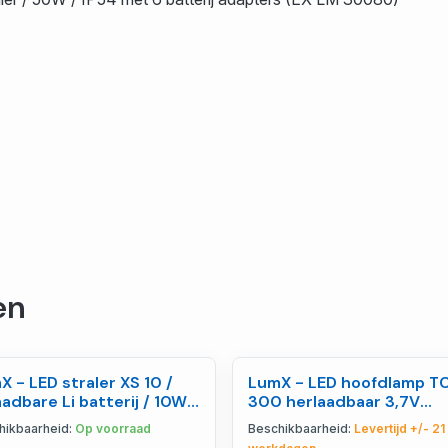
en
X - LED straler XS 10 /
LumX - LED hoofdlamp T
adbare Li batterij / 10W /
300 herlaadbaar 3,7V
4 - LM 16410
2600mAh / 300lm / IP6 -
hikbaarheid:
Op voorraad
Beschikbaarheid:
Levertijd +/- 21
12590