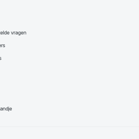
telde vragen
ers
s
andje