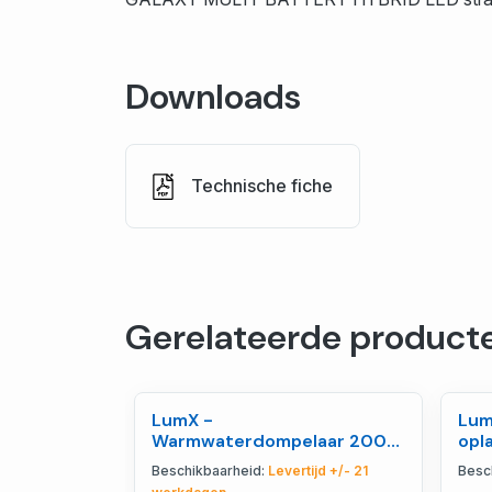
Downloads
Technische fiche
Gerelateerde product
LumX -
Lum
Warmwaterdompelaar 2000
opla
W (EX SW 46830) - LM
IP5
Beschikbaarheid:
Levertijd +/- 21
Besc
42200