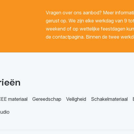
Vragen over ons aanbod? Meer informatie
gerust op. We zijn elke werkdag van 9 tot
weekend of op wettelijke feestdagen kunt 
de contactpagina. Binnen de twee werkda
rieën
EE materiaal
Gereedschap
Veiligheid
Schakelmateriaal
udio