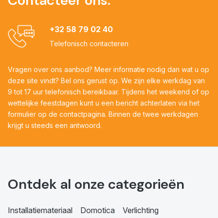
Contacteer ons:
+32 58 79 02 40
Telefonisch contacteren
Vragen over ons aanbod? Meer informatie nodig dan wat u op
deze site vindt? Bel ons gerust op. We zijn elke werkdag van
9 tot 17 uur telefonisch bereikbaar. Tijdens het weekend of op
wettelijke feestdagen kunt u een bericht achterlaten via het
formulier op de contactpagina. Binnen de twee werkdagen
krijgt u steeds een antwoord.
Ontdek al onze categorieën
Installatiemateriaal
Domotica
Verlichting