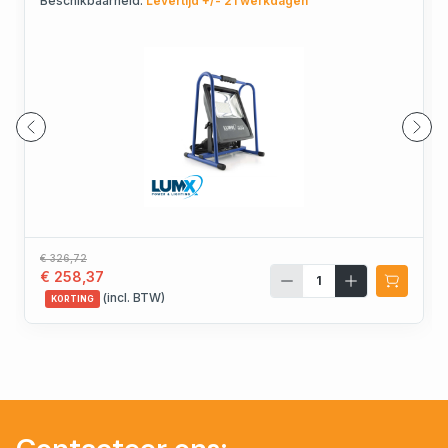
Beschikbaarheid:
Levertijd +/- 21 werkdagen
€ 326,72
€ 258,37
(incl. BTW)
KORTING