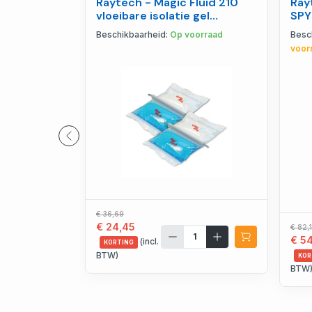
Raytech - Magic Fluid 210
Ray
vloeibare isolatie gel
SPY
IP68/IMQ (210 gram) -
met
Beschikbaarheid:
Op voorraad
Besc
100210-MAG
WO
voor
€ 36,69
€ 24,45
€ 82,
€ 5
(incl.
KORTING
BTW)
KOR
BTW