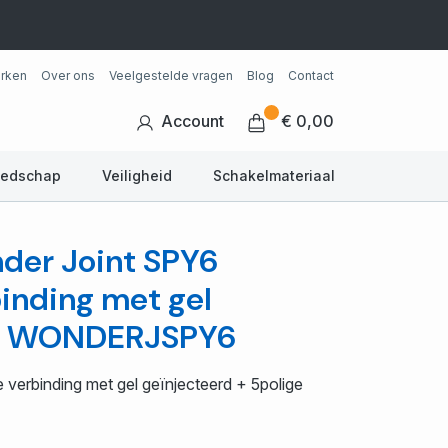
rken
Over ons
Veelgestelde vragen
Blog
Contact
Account
€ 0,00
eedschap
Veiligheid
Schakelmateriaal
der Joint SPY6
inding met gel
 - WONDERJSPY6
verbinding met gel geïnjecteerd + 5polige