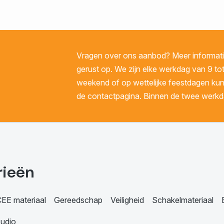
Vragen over ons aanbod? Meer informatie
gerust op. We zijn elke werkdag van 9 tot
weekend of op wettelijke feestdagen kunt 
de contactpagina. Binnen de twee werkda
rieën
EE materiaal
Gereedschap
Veiligheid
Schakelmateriaal
udio