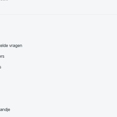
telde vragen
ers
s
andje