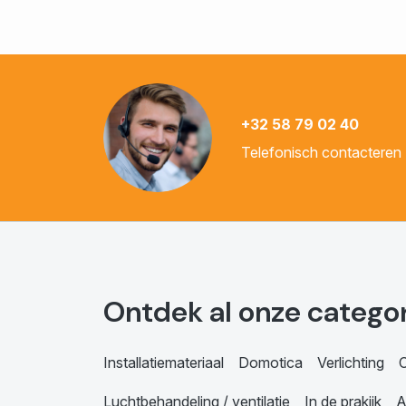
+32 58 79 02 40
Telefonisch contacteren
Ontdek al onze catego
Installatiemateriaal
Domotica
Verlichting
C
Luchtbehandeling / ventilatie
In de prakijk
A