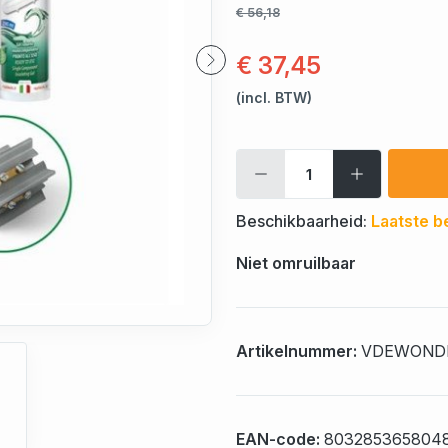
€ 56,18
€ 37,45
(incl. BTW)
Beschikbaarheid:
Laatste b
Niet omruilbaar
Artikelnummer:
VDEWOND
EAN-code:
803285365804