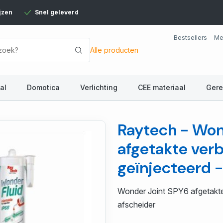
jzen
Snel geleverd
Bestsellers
Me
Alle producten
al
Domotica
Verlichting
CEE materiaal
Ger
Raytech - Won
afgetakte verb
geïnjecteerd
Wonder Joint SPY6 afgetakte 
afscheider