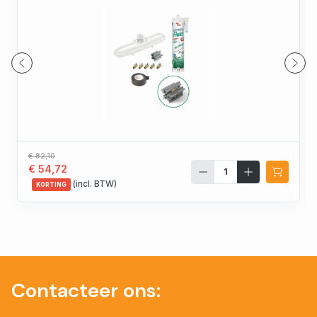
€ 82,10
€ 54,72
(incl. BTW)
KORTING
Contacteer ons: