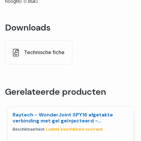
hoogte) (1 stuk)
Downloads
Technische fiche
Gerelateerde producten
Raytech - WonderJoint SPY16 afgetakte
verbinding met gel geïnjecteerd -
WONDERJSPY16
Beschikbaarheid:
Laatste beschikbare voorraad