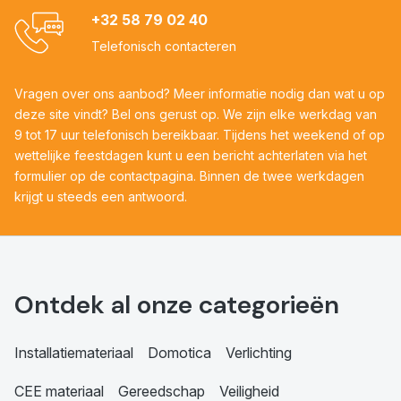
+32 58 79 02 40
Telefonisch contacteren
Vragen over ons aanbod? Meer informatie nodig dan wat u op
deze site vindt? Bel ons gerust op. We zijn elke werkdag van
9 tot 17 uur telefonisch bereikbaar. Tijdens het weekend of op
wettelijke feestdagen kunt u een bericht achterlaten via het
formulier op de contactpagina. Binnen de twee werkdagen
krijgt u steeds een antwoord.
Ontdek al onze categorieën
Installatiemateriaal
Domotica
Verlichting
CEE materiaal
Gereedschap
Veiligheid