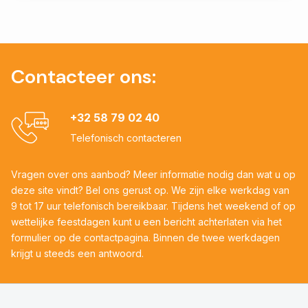
Contacteer ons:
+32 58 79 02 40
Telefonisch contacteren
Vragen over ons aanbod? Meer informatie nodig dan wat u op
deze site vindt? Bel ons gerust op. We zijn elke werkdag van
9 tot 17 uur telefonisch bereikbaar. Tijdens het weekend of op
wettelijke feestdagen kunt u een bericht achterlaten via het
formulier op de contactpagina. Binnen de twee werkdagen
krijgt u steeds een antwoord.