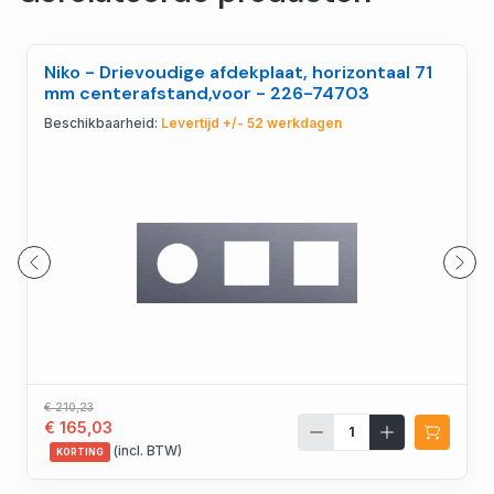
Niko - Drievoudige afdekplaat, horizontaal 71
mm centerafstand,voor - 226-74703
Beschikbaarheid:
Levertijd +/- 52 werkdagen
€ 210,23
€ 165,03
(incl. BTW)
KORTING